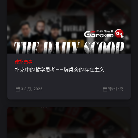
德扑赛事
扑克中的哲学思考——牌桌旁的存在主义
3 8 月, 2026
德州扑克