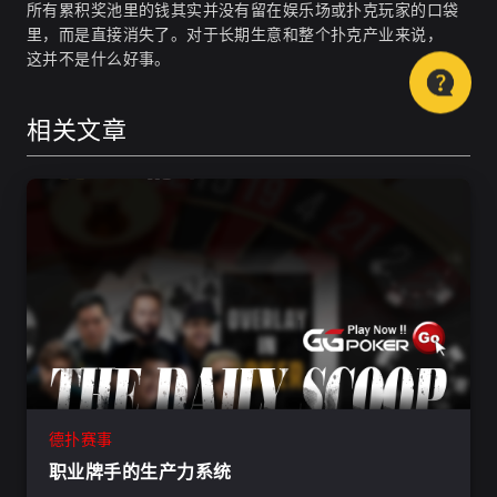
所有累积奖池里的钱其实并没有留在娱乐场或扑克玩家的口袋
里，而是直接消失了。对于长期生意和整个扑克产业来说，
这并不是什么好事。
相关文章
德扑赛事
职业牌手的生产力系统