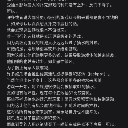
受抽水影响最大的扑克游戏的利润没有上升，反而下降了。
所以，
许多或者说大部分更小级别的游戏从长期来看都是赢不到钱的
，如果你认认真真想从扑克中赢钱的话，
就会发现这些游戏根本不值得玩。
唯一可行的选择就是去玩更高级别的游戏，
因为高级别游戏的底池大小远远超过了抽水的封顶。
可惜的是，娱乐场更喜欢开小级别游戏，
因为这能让他们赚到更多的钱，结果导致游戏体验越来越差，
他们赚的也越来越少，如此恶性循环。
为了防止玩家人数缩减，
许多娱乐场会推出优惠活动或提供累积奖池（jackpot）。
当然羊毛出在羊身上，这些都会用更多的抽水来买单。
游戏一开始，每个底池很快就会被抽取$1的抽水，
真的很有破坏性。现在每个底池抽$2比较常见。
那些不考虑抽水的娱乐型玩家非常喜欢累积奖池和特别活动，
因为这让他们有机会赢钱回家。但随着时间的推移，
这将给所有玩家带来损害，娱乐场自身也不能幸免。
娱乐场支付了巨额的累积奖池，
而拿到奖的人用这笔钱买了一辆新车或是去还了房贷。所以，