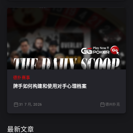
德扑赛事
牌手如何构建和使用对手心理档案
31 7 月, 2026
德州扑克
最新文章