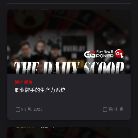
德扑赛事
职业牌手的生产力系统
5 8 月, 2026
德州扑克