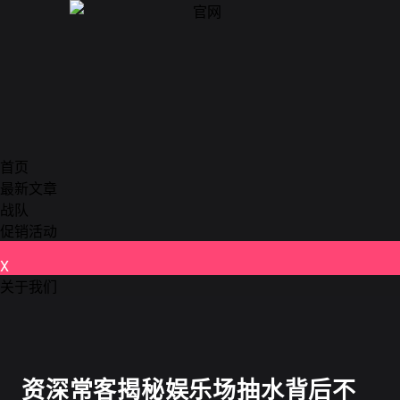
首页
最新文章
战队
促销活动
X
关于我们
德州扑克
资深常客揭秘娱乐场抽水背后不