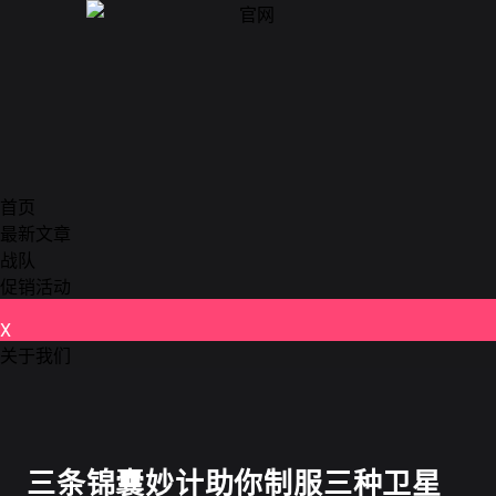
首页
最新文章
战队
促销活动
X
关于我们
德州扑克
三条锦囊妙计助你制服三种卫星