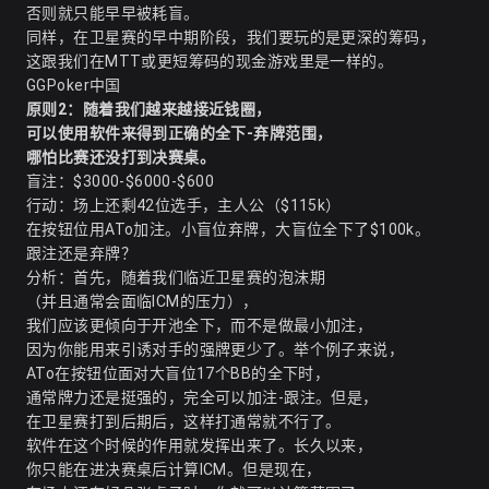
否则就只能早早被耗盲。
同样，在卫星赛的早中期阶段，我们要玩的是更深的筹码，
这跟我们在MTT或更短筹码的现金游戏里是一样的。
GGPoker中国
原则2：随着我们越来越接近钱圈，
可以使用软件来得到正确的全下-弃牌范围，
哪怕比赛还没打到决赛桌。
盲注：$3000-$6000-$600
行动：场上还剩42位选手，主人公（$115k）
在按钮位用ATo加注。小盲位弃牌，大盲位全下了$100k。
跟注还是弃牌？
分析：首先，随着我们临近卫星赛的泡沫期
（并且通常会面临ICM的压力），
我们应该更倾向于开池全下，而不是做最小加注，
因为你能用来引诱对手的强牌更少了。举个例子来说，
ATo在按钮位面对大盲位17个BB的全下时，
通常牌力还是挺强的，完全可以加注-跟注。但是，
在卫星赛打到后期后，这样打通常就不行了。
软件在这个时候的作用就发挥出来了。长久以来，
你只能在进决赛桌后计算ICM。但是现在，