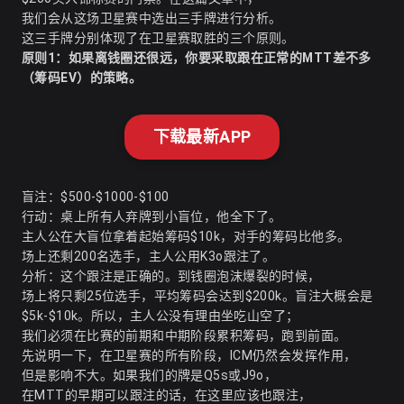
我们会从这场卫星赛中选出三手牌进行分析。
这三手牌分别体现了在卫星赛取胜的三个原则。
原则1：如果离钱圈还很远，你要采取跟在正常的MTT差不多
（筹码EV）的策略。
下载最新APP
盲注：$500-$1000-$100
行动：桌上所有人弃牌到小盲位，他全下了。
主人公在大盲位拿着起始筹码$10k，对手的筹码比他多。
场上还剩200名选手，主人公用K3o跟注了。
分析：这个跟注是正确的。到钱圈泡沫爆裂的时候，
场上将只剩25位选手，平均筹码会达到$200k。盲注大概会是
$5k-$10k。所以，主人公没有理由坐吃山空了；
我们必须在比赛的前期和中期阶段累积筹码，跑到前面。
先说明一下，在卫星赛的所有阶段，ICM仍然会发挥作用，
但是影响不大。如果我们的牌是Q5s或J9o，
在MTT的早期可以跟注的话，在这里应该也跟注，