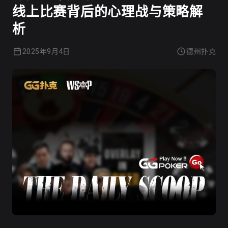
线上比赛背后的心理战与策略解
析
2025年9月4日
德州扑克