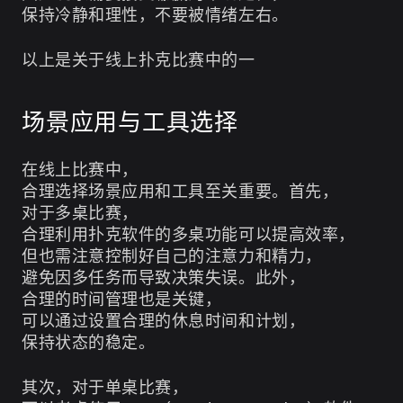
保持冷静和理性，不要被情绪左右。
以上是关于线上扑克比赛中的一
场景应用与工具选择
在线上比赛中，
合理选择场景应用和工具至关重要。首先，
对于多桌比赛，
合理利用扑克软件的多桌功能可以提高效率，
但也需注意控制好自己的注意力和精力，
避免因多任务而导致决策失误。此外，
合理的时间管理也是关键，
可以通过设置合理的休息时间和计划，
保持状态的稳定。
其次，对于单桌比赛，