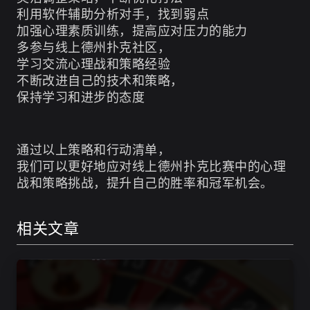
利用软件辅助分析对手，找到弱点
加强心理素质训练，提高应对压力的能力
多参与线上德州扑克社区，
学习交流心理战和策略经验
不断改进自己的技术和策略，
保持学习和进步的态度
通过以上策略和行动清单，
我们可以更好地应对线上德州扑克比赛中的心理
战和策略挑战，提升自己的胜率和冠军机会。
相关文章