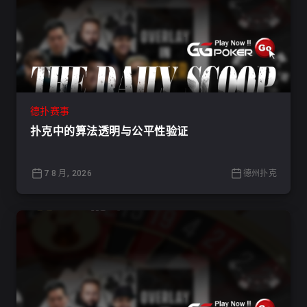
德扑赛事
扑克中的算法透明与公平性验证
7 8 月, 2026
德州扑克