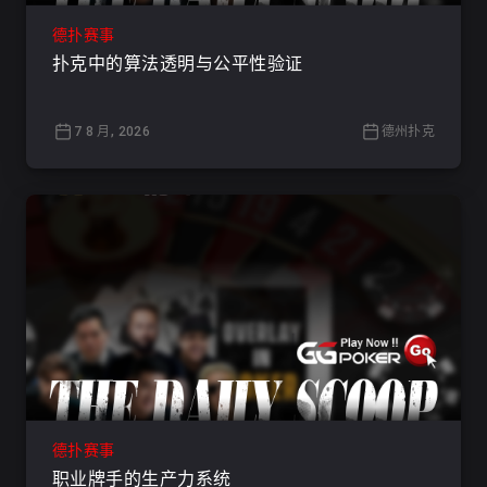
德扑赛事
扑克中的算法透明与公平性验证
7 8 月, 2026
德州扑克
德扑赛事
职业牌手的生产力系统