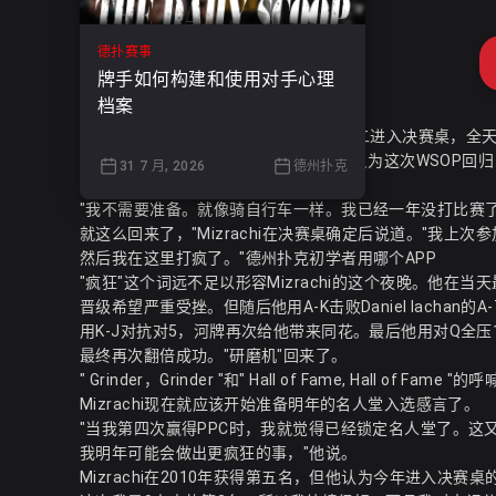
德扑赛事
牌手如何构建和使用对手心理
档案
Mizrachi以93,000,000的记分牌位列第二进入决赛桌
Mizrachi已不再是全职锦标赛选手。他只为这次WSO
31 7 月, 2026
德州扑克
重拾昔日状态。
"我不需要准备。就像骑自行车一样。我已经一年没打比赛
就这么回来了，"Mizrachi在决赛桌确定后说道。"我
然后我在这里打疯了。"
德州扑克初学者用哪个APP
"疯狂"这个词远不足以形容Mizrachi的这个夜晚。他在当天最
晋级希望严重受挫。但随后他用A-K击败Daniel Iachan的A
用K-J对抗对5，河牌再次给他带来同花。最后他用对Q全压17,8
最终再次翻倍成功。"研磨机"回来了。
" Grinder，Grinder "和" Hall of Fame, Ha
Mizrachi现在就应该开始准备明年的名人堂入选感言了。
"当我第四次赢得PPC时，我就觉得已经锁定名人堂了。
我明年可能会做出更疯狂的事，"他说。
Mizrachi在2010年获得第五名，但他认为今年进入决赛