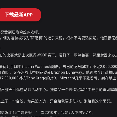
下载最新APP
，全天都受到狂热粉丝的欢呼。
P回归，但对这位被称为"研磨机"的选手来说，根本不需要适应期。他直接无
了，
上次参加的比赛就是上次赢得WSOP赛事。我打了一场慈善赛，然后就回来参
初几手牌中让John Wasnock翻倍，自己的记分牌跌至不足2,000,00
-T翻倍，又在河牌击中同花逆转Braxton Dunaway。他再次全压对抗Du
00,000对抗Tony Gregg的对9。Mizrachi几乎不敢看牌，躺在
ll of Fame "的呼喊声整天回荡在马蹄活动中心。凭借又一个PPC冠军和主赛事的重现辉
这又上了一个台阶。如果没入选，只会给我更多动力。别给我这个荣誉。
桌的情况比15年前更好。"上次2010年，我是9人中的第7名。