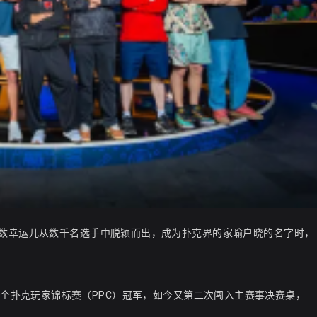
少数幸运儿从数千名选手中脱颖而出，成为扑克界的家喻户晓的名字时，
未有的第四个扑克玩家锦标赛（PPC）冠军，如今又第二次闯入主赛事决赛桌，