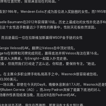
分牌有位置优势，我很满意现在的局面。"
直到1986年，Wendeen Eolis才成为首位进入奖励圈的女性。而1995
e Baumann在2012年获得第10名。历史上最成功的女性扑克选手Kri
谁能？在这个女性选手数量远少于男性的赛事中，性别天花板依然坚固。
露头角，而且是最后一位在拉斯维加斯赢得WSOP金手链的女性
gio Veloso的AK。翻牌让Veloso击中顶对领先，
ets在转牌和河牌完成同花，赢得底池并将Veloso淘汰在第16名。
的位置进入决赛桌，与Enright一起载入扑克史册。
兴奋，但既然我们已经走了这么远，你知道，要保持专注，"她说。
的选手。在主赛众多职业牌手和私局高手之中，Wasnock很容易被忽视。
,000美元。
比赛。即使在今天的Day8，晚餐休息剩余17人时，Wasnock还是
ben Correia（AQ），而Joey Padron弃掉了能赢下底池的对J。
以一场爆炸性表现结束当晚，亮出对8击败Padron的AK，
。"我去年状态不错。我住在西雅图，那里没有太多大型比赛。