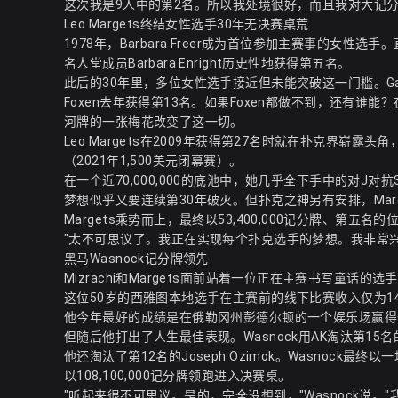
这次我是9人中的第2名。所以我处境很好，而且我对大记
Leo Margets终结女性选手30年无决赛桌荒
1978年，Barbara Freer成为首位参加主赛事的女性选手。
名人堂成员Barbara Enright历史性地获得第五名。
此后的30年里，多位女性选手接近但未能突破这一门槛。Gaell
Foxen去年获得第13名。如果Foxen都做不到，还有
河牌的一张梅花改变了这一切。
Leo Margets在2009年获得第27名时就在扑克界崭
（2021年1,500美元闭幕赛）。
在一个近70,000,000的底池中，她几乎全下手中的对J对抗Ser
梦想似乎又要连续第30年破灭。但扑克之神另有安排，Marg
Margets乘势而上，最终以53,400,000记分牌、第五名
"太不可思议了。我正在实现每个扑克选手的梦想。我非常
黑马Wasnock记分牌领先
Mizrachi和Margets面前站着一位正在主赛书写童话
这位50岁的西雅图本地选手在主赛前的线下比赛收入仅为143
他今年最好的成绩是在俄勒冈州彭德尔顿的一个娱乐场赢得一场
但随后他打出了人生最佳表现。Wasnock用AK淘汰第15名的Ru
他还淘汰了第12名的Joseph Ozimok。Wasnock最终
以108,100,000记分牌领跑进入决赛桌。
"听起来很不可思议。是的，完全没想到，"Wasnock说