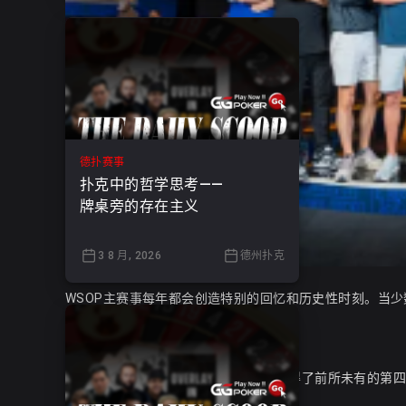
德扑赛事
扑克中的哲学思考——
牌桌旁的存在主义
3 8 月, 2026
德州扑克
WSOP主赛事每年都会创造特别的回忆和历史性时刻。当
总有一个故事值得讲述。
但2025年的主赛事决赛桌不止一个故事。
"研磨机" 回归WSOP疯狂刷新纪录
Michael Mizrachii在本次WSOP已经取得了前所
重现了他15年前的历史性壮举。