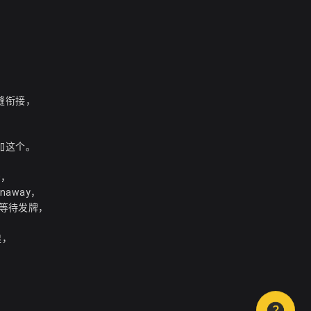
缝衔接，
加这个。
0，
naway，
地上等待发牌，
煌，