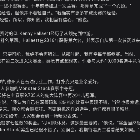
加一些小型赛事。十年前参加过一次主赛。那算是完成了一个心愿。"
决赛选手的经验，但他并不看轻自己。"我确实有更多完成比赛的经验。
经验。所以，你知道，我相当有信心，"他说。
CL Kenny Hallaert经历了从领先到中游，
牌排名第四。Hallaert在2016年获得第六名，并表示自从第一次参赛以
己，只要可能，我绝不会再错过。从那时起，我有幸每年都参赛。当然，
在第二次进入决赛桌，感觉有点超现实。你要与大约10,000名选手竞
五。这位42岁的德州人在石油行业工作，打扑克只是业余爱好，
人参加的Monster Stack赛事中夺冠，
他即将在主赛事9,735人的庞大阵容中再次冲击冠军。
结束时说。"我认为自己在深筹码和长结构的比赛中表现不错，当然也很幸运
朋友要来。观众席会很疯狂。有研磨机这样的选手，他们都有很多粉丝。
无论如何，大家都会看到一场精彩表演。"
经锁定七位数的奖金。"尽可能休息。这是最重要的，"他说。"奖金当然
er Stack]奖金已经很不错了，别误会。我期待着周二看看结果如何。"