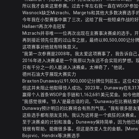
所以我才会来这里参赛。过去十年左右我一直在WSOP参
Wasnock缺乏Mizrachi、Margets和其他大多数
今年我在小型赛事中赢了三次，这给了我一些短桌作战的好
Hallaert再次冲击冠军
Mizrachi并非唯一一位再次出现在主赛事决赛桌的选手。开赛时的
再到接近领先位置的过山车之旅，最终以80,500,000记分
这项赛事对他就有特殊意义。
"我第一次参赛是2008年。我太爱这项赛事了，我告诉自
2016年进入决赛桌是一个我原以为永远不会实现的梦想。现
只有千分之一的人能进入决赛桌。太神奇了，"他说。
德州石油大亨展现大赛实力
Braxton Dunaway以91,900,000记分牌位列前
但这并未阻止他取得惊人成功。2023年，Dunaway在8,317
赢得个人首条WSOP金手链和1,162,681美元奖金。如今
"我感觉很棒。'惊人'是最合适的词，"Dunaway在比赛
Dunaway预计明日的比赛将会有热烈气氛。"我有很多
这些选手都有朋友支持。我认为这将是一个疯狂的决赛桌。
至于决赛桌的计划和准备，Dunaway保持简单，因为他已
钱很有帮助，能做很多事。但这是改变人生的金额。[Monst
Bojovic、Hendrix等决赛选手