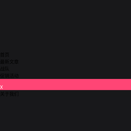
首页
最新文章
战队
促销活动
X
关于我们
德州扑克