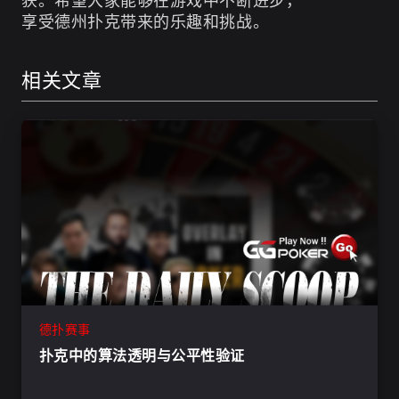
获。希望大家能够在游戏中不断进步，
享受德州扑克带来的乐趣和挑战。
相关文章
德扑赛事
扑克中的算法透明与公平性验证