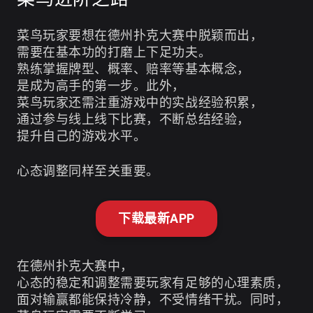
菜鸟玩家要想在德州扑克大赛中脱颖而出，
需要在基本功的打磨上下足功夫。
熟练掌握牌型、概率、赔率等基本概念，
是成为高手的第一步。此外，
菜鸟玩家还需注重游戏中的实战经验积累，
通过参与线上线下比赛，不断总结经验，
提升自己的游戏水平。
心态调整同样至关重要。
下载最新APP
在德州扑克大赛中，
心态的稳定和调整需要玩家有足够的心理素质，
面对输赢都能保持冷静，不受情绪干扰。同时，