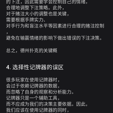
的下注，因此需要学会控制自己的情绪，
合理地调整下注策略。此外，
对于赌注大小的调整也是关键，
需要根据手牌实力、
对手行为和盲注水平等因素进行合理的赌注控制
，
避免在输赢情绪的影响下做出错误的下注决策。
总之，德州扑克的关键概
4. 选择性记牌器的误区
很多玩家在使用记牌器时，
会过于依赖记牌器的数据，
而忽略了自身的观察和分析能力。
记牌器只是一个辅助工具，
而不应成为我们的决策主要依据。因此，
我们应该在使用记牌器的同时，