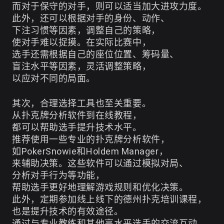
而对于保守的对手，则可以适当加大进攻力度。
此外，还可以根据对手的身份、动作、
下注习惯等因素，调整自己的策略，
使对手难以捉摸。在实际比赛中，
选手还需根据自己的座位位置、筹码量、
盲注水平等因素，灵活调整策略，
以应对不同的局面。
其次，合理选择工具也至关重要。
从扑克牌分析软件到在线教程，
都可以帮助选手提升技术水平。
推荐使用一些专业的扑克牌分析软件，
如PokerSnowie和Holdem Manager，
来辅助决策。这些软件可以通过模拟对局、
分析对手行为等功能，
帮助选手更好地理解游戏规则和优化决策。
此外，定期参加线上线下的德州扑克培训课程，
也是提升技术的有效途径。
通过与专业教练和其他高水平选手的交流互动，