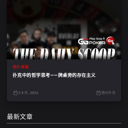
德扑赛事
扑克中的哲学思考——牌桌旁的存在主义
3 8 月, 2026
德州扑克
最新文章