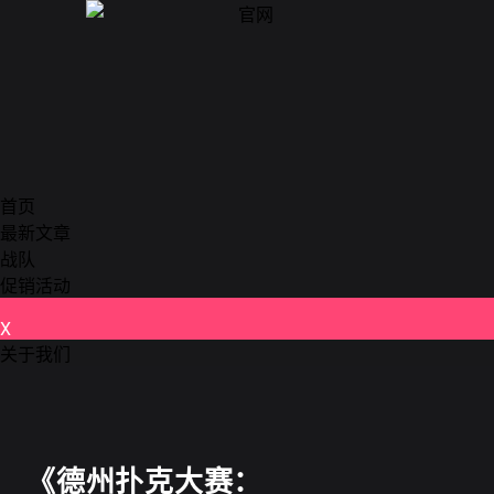
首页
最新文章
战队
促销活动
X
关于我们
德州扑克
《德州扑克大赛：