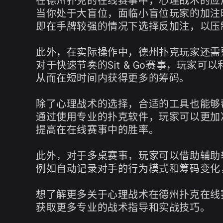
在德州扑克的在线赛事中，心理战术的应
当你处于大盲位，面临小盲位玩家的加注
即在手牌较强的情况下选择反加注，以压
此外，在实际操作中，德州扑克玩家还需
对于快速节奏的Sit & Go赛事，玩家
从而在短时间内获得更多的筹码。
除了心理战术的选择，合适的工具也能够
通过使用专业的扑克软件，玩家可以更加
提高在在线赛事中的胜率。
此外，对于多桌赛事，玩家可以借助辅助
例如自动记录对手的行为模式和筹码变化
想了解更多关于心理战术在德州扑克在线
获取更多专业的战术指导和实战技巧。