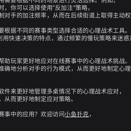
用需要根据不同的场景进行灵活选择。例如，
时，你可以选择使用“反加注”策略，
制对手的加注频率，从而在后续街道上取得主动
要根据不同的赛事类型选择合适的心理战术工具
可以利用快速决策的特点，通过频繁的慢玩策略来迷
帮助玩家更好地应对在线赛事中的心理战术挑战
准确地分析对手的行为模式，从而更好地制定心
软件来更好地管理多桌情况下的心理战术应对，
，从而更好地制定应对策略。
赛事中的应用？欢迎访问
小鱼扑克
，