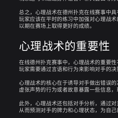
总之，心理战术在德州扑克在线赛事中具
玩家应该在平时的练习中加强对心理战术
以期在赛场上取得更好的成绩。
心理战术的重要性
在线德州扑克赛事中，心理战术的重要性
玩家需要通过言语和行为来影响对手的决
心理战术的核心在于诱导对手做出错误的
虚张声势的行为或者故意暴露一些信息，
此外，心理战术还包括对手分析，通过对
从而预测对手的牌力和心理状态，为自己