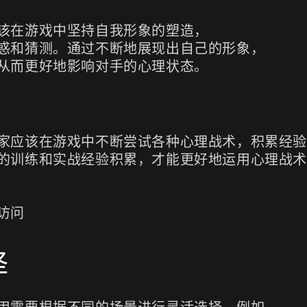
该在游戏中坚持自我形象的塑造，
惑和猜测。通过不断地展现出自己的形象，
从而更好地影响对手的心理状态。
家应该在游戏中不断尝试各种心理战术，积累经
的训练和实战经验积累，才能更好地运用心理战
访问
择