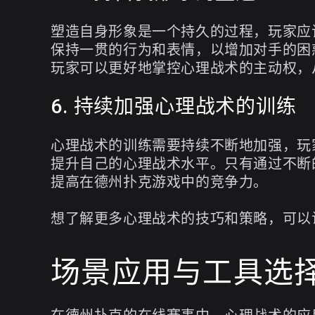
塑造自身形象是一个持久的过程，玩家应
保持一贯的行为和表情，以增加对手的困
玩家可以更好地掌控心理战术的主动权，
6. 持续加强心理战术的训练
心理战术的训练需要持续不断地加强，玩
提升自己的心理战术水平。只有通过不断
提高在德州扑克游戏中的竞争力。
想了解更多心理战术的技巧和策略，可以
场景应用与工具选