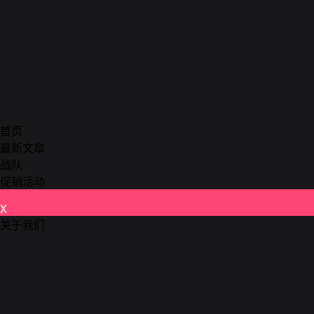
首页
最新文章
战队
促销活动
X
关于我们
德州扑克