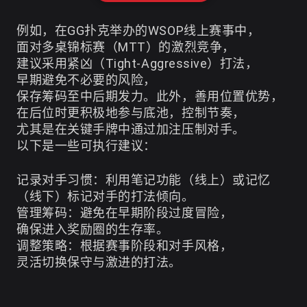
例如，在GG扑克举办的WSOP线上赛事中，
面对多桌锦标赛（MTT）的激烈竞争，
建议采用紧凶（Tight-Aggressive）打法，
早期避免不必要的风险，
保存筹码至中后期发力。此外，善用位置优势，
在后位时更积极地参与底池，控制节奏，
尤其是在关键手牌中通过加注压制对手。
以下是一些可执行建议：
记录对手习惯：利用笔记功能（线上）或记忆
（线下）标记对手的打法倾向。
管理筹码：避免在早期阶段过度冒险，
确保进入奖励圈的生存率。
调整策略：根据赛事阶段和对手风格，
灵活切换保守与激进的打法。