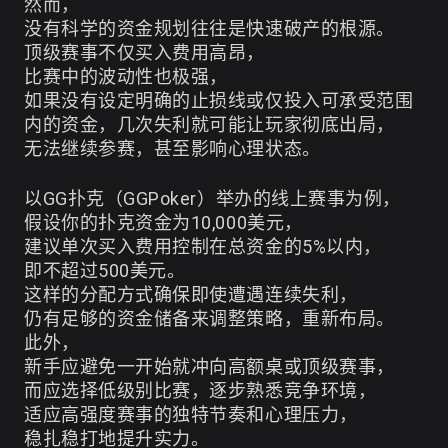
然而，
没有科学的资金规划往往是快速破产的根源。
顶级赛事不仅买入费用高昂，
比赛中的波动性也极强，
如果没有设定明确的止损线或仅投入可承受范围
内的资金，几次失利就可能让玩家彻底出局，
无法继续参赛，甚至影响心理状态。
以GG扑克（GGPoker）举办的线上赛事为例，
假设你的扑克资金为10,000美元，
建议单次买入费用控制在总资金的5%以内，
即不超过500美元。
这样的分配方式确保即使遭遇连续失利，
仍有足够的资金储备来调整策略，重新布局。
此外，
新手应避免一开始就冲向高额桌或顶级赛事，
而应选择低级别比赛，逐步熟悉竞争环境，
适应高强度赛事的独特节奏和心理压力，
稳扎稳打地提升实力。