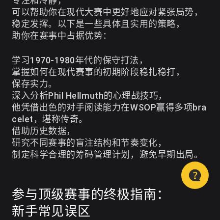
专注和冷静，
可以帮助你在现代大赛中更好地应对紧张局势，
稳定发挥。以下是一些具体且实用的策略，
助你在赛事中占据优势：
学习1970-1980年代的保守打法，
掌握如何在现代赛事的初期阶段稳扎稳打，
保存实力。
深入分析Phil Hellmuth的心理战技巧，
他凭借出色的对手阅读能力在WSOP赢得多项bra
celet，堪称传奇。
借助历史数据，
研究不同赛事的盲注结构和节奏变化，
制定科学合理的筹码管理计划，避免早期出局。
参与顶级赛事的终极指南：
新手常见误区