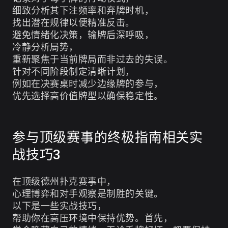
细致分析其下注频率和弃牌时机，
找出潜在规律以便精准反击。
避免情绪化决策，输牌后深呼吸，
冷静分析局势，
重新聚焦于当前牌局而非过去的失误。
针对不同阶段制定清晰计划，
例如在决赛桌时减少边缘牌的参与，
优先选择高价值牌型以确保稳定性。
参与顶级赛事的终极指南相关实
战技巧3
在顶级德州扑克赛事中，
心理博弈和对手观察是制胜的关键。
以下是一些实战技巧，
帮助你在高压环境中保持优势。首先，