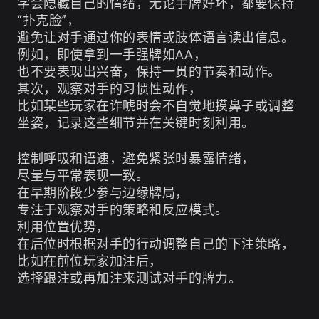
学会隐藏自己的情绪，无论手牌好坏，都要保持
“扑克脸”，
避免让对手通过你的表情或肢体语言读出信息。
例如，即使拿到一手强牌如AA，
也不要表现出兴奋，保持一贯的节奏和动作。
其次，观察对手的习惯性动作，
比如某些玩家在诈唬时会不自觉地摸鼻子或调整
坐姿，记录这些细节并在关键时刻利用。
控制呼吸和语速，避免紧张时暴露情绪，
尽量与平常表现一致。
在早期阶段少参与边缘牌局，
专注于观察对手的策略和反应模式。
利用位置优势，
在后位时根据对手的行动调整自己的下注策略，
比如在前位玩家加注后，
选择跟注或再加注来测试对手的牌力。