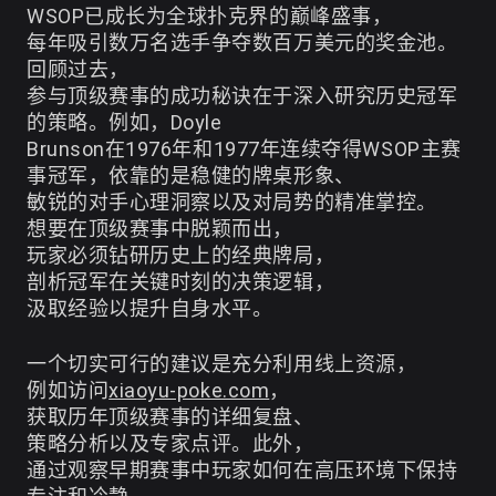
WSOP已成长为全球扑克界的巅峰盛事，
每年吸引数万名选手争夺数百万美元的奖金池。
回顾过去，
参与顶级赛事的成功秘诀在于深入研究历史冠军
的策略。例如，Doyle
Brunson在1976年和1977年连续夺得WSOP主赛
事冠军，依靠的是稳健的牌桌形象、
敏锐的对手心理洞察以及对局势的精准掌控。
想要在顶级赛事中脱颖而出，
玩家必须钻研历史上的经典牌局，
剖析冠军在关键时刻的决策逻辑，
汲取经验以提升自身水平。
一个切实可行的建议是充分利用线上资源，
例如访问
xiaoyu-poke.com
，
获取历年顶级赛事的详细复盘、
策略分析以及专家点评。此外，
通过观察早期赛事中玩家如何在高压环境下保持