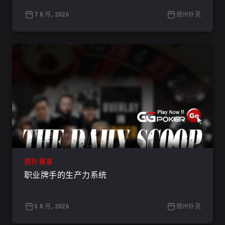
7 8 月, 2026
德州扑克
德扑赛事
职业牌手的生产力系统
5 8 月, 2026
德州扑克