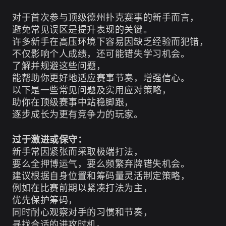
对于首次参与顶级德州扑克赛事的新手而言，
避免常见误区是提升表现的关键。
许多新手在高压环境下容易因缺乏经验而犯错，
不仅影响个人成绩，还可能错失学习机会。
了解并规避这些问题，
能帮助你更好地适应赛事节奏，增强信心。
以下是一些常见问题及实用应对策略，
助你在顶级赛事中站稳脚跟，
逐步成长为更有竞争力的玩家。
过于激进或保守：
新手常因紧张而采取极端打法，
要么全押博运气，要么频繁弃牌错失机会。
建议根据自身位置和筹码量灵活制定策略，
例如在比赛前期以紧凑打法为主，
优先保护筹码，
同时耐心观察对手的习惯和节奏，
寻找合适的进攻时机。