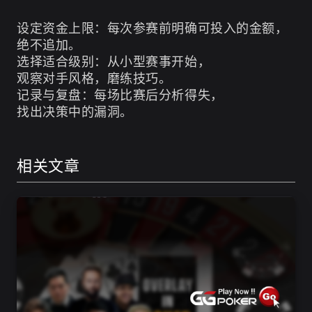
设定资金上限：每次参赛前明确可投入的金额，
绝不追加。
选择适合级别：从小型赛事开始，
观察对手风格，磨练技巧。
记录与复盘：每场比赛后分析得失，
找出决策中的漏洞。
相关文章