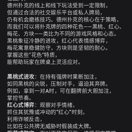
德州扑克的线上和线下玩法受到一定限制，
但通过合法的社交娱乐平台或私人牌局，
仍有机会磨练技巧。德州扑克的核心在于策略，
而我们可以将扑克牌的四种花色——黑桃、红心、
梅花、方块——类比为不同的游戏风格和心态。
黑桃象征冷静的进攻，红心代表情感博弈，
梅花寓意稳健防守，方块则是坚韧的耐心。
掌握这些“花色”特质，
能帮助玩家在牌桌上灵活应对。
黑桃式进攻
：在持有强牌时果断加注，
如同黑桃的尖锐，压制对手，逼迫其弃牌。
例如，拿到一对A时，可在翻牌前大胆加注，
掌控节奏。
红心式博弈
：观察对手情绪，
抓住其犹豫或冲动的“红心”时刻，
利用诈唬反击，
比如在公共牌无威胁时假装成大牌。