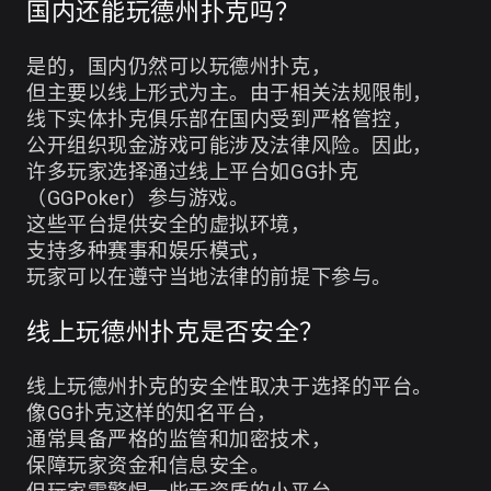
国内还能玩德州扑克吗？
是的，国内仍然可以玩德州扑克，
但主要以线上形式为主。由于相关法规限制，
线下实体扑克俱乐部在国内受到严格管控，
公开组织现金游戏可能涉及法律风险。因此，
许多玩家选择通过线上平台如GG扑克
（GGPoker）参与游戏。
这些平台提供安全的虚拟环境，
支持多种赛事和娱乐模式，
玩家可以在遵守当地法律的前提下参与。
线上玩德州扑克是否安全？
线上玩德州扑克的安全性取决于选择的平台。
像GG扑克这样的知名平台，
通常具备严格的监管和加密技术，
保障玩家资金和信息安全。