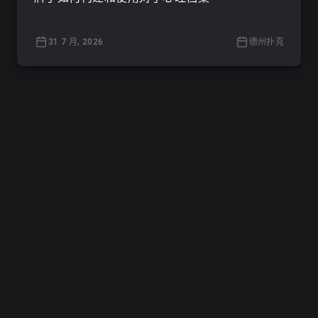
31 7 月, 2026
德州扑克