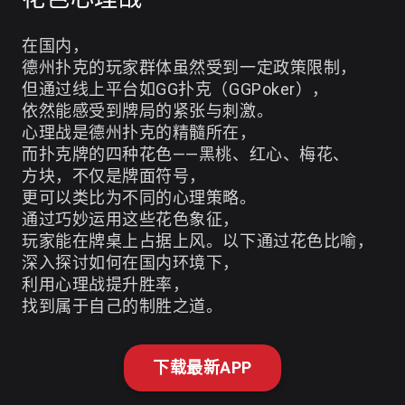
在国内，
德州扑克的玩家群体虽然受到一定政策限制，
但通过线上平台如GG扑克（GGPoker），
依然能感受到牌局的紧张与刺激。
心理战是德州扑克的精髓所在，
而扑克牌的四种花色——黑桃、红心、梅花、
方块，不仅是牌面符号，
更可以类比为不同的心理策略。
通过巧妙运用这些花色象征，
玩家能在牌桌上占据上风。以下通过花色比喻，
深入探讨如何在国内环境下，
利用心理战提升胜率，
找到属于自己的制胜之道。
下载最新APP