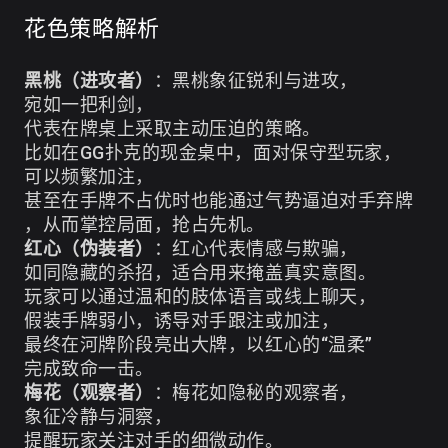
花色策略解析
黑桃（进攻者）
：黑桃象征锐利与进攻，
宛如一把利剑，
代表在牌桌上采取主动压迫的策略。
比如在GG扑克的现金桌中，面对保守型玩家，
可以频繁加注，
甚至在手牌不占优时也能通过气势逼迫对手弃牌
，从而掌控局面，抢占先机。
红心（伪装者）
：红心代表情感与欺骗，
如同隐藏的杀招，适合用来掩盖真实意图。
玩家可以通过温和的肢体语言或线上聊天，
假装手牌弱小，诱导对手跟注或加注，
最终在河牌阶段亮出大牌，以红心的“温柔”
完成致命一击。
梅花（观察者）
：梅花如隐秘的观察者，
象征冷静与洞察，
提醒玩家关注对手的细微动作。