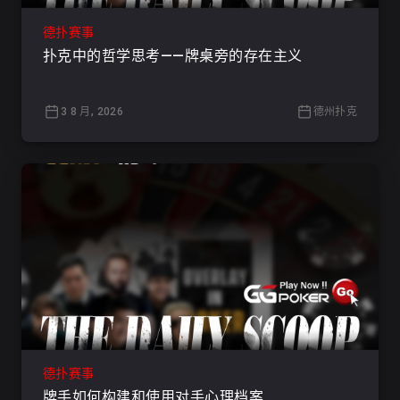
德扑赛事
扑克中的哲学思考——牌桌旁的存在主义
3 8 月, 2026
德州扑克
德扑赛事
牌手如何构建和使用对手心理档案