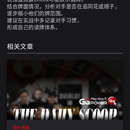
结合牌面情况，分析对手是否在追同花或顺子，
逐步缩小他们的牌范围。
建议在实战中多记录对手习惯，
形成自己的读牌体系。
相关文章
德扑赛事