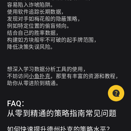
容易陷入诈唬陷阱。
使用软件追踪长期数据，
发现对手如梅花般的隐蔽策略，
例如特定位置的偷盲倾向。
结合自己的胜率数据，
构建如方块般牢不可破的起手牌范围，
降低决策失误风险。
想深入学习数据分析工具的使用，
不妨访问
小鱼扑克
，那里有丰富的资源和教程，
助你从零进阶到精通。
FAQ：
从零到精通的策略指南常见问题
如何快速提升德州扑克的策略水平？