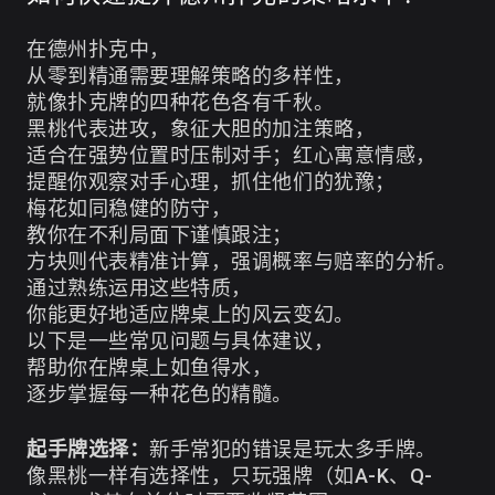
在德州扑克中，
从零到精通需要理解策略的多样性，
就像扑克牌的四种花色各有千秋。
黑桃代表进攻，象征大胆的加注策略，
适合在强势位置时压制对手；红心寓意情感，
提醒你观察对手心理，抓住他们的犹豫；
梅花如同稳健的防守，
教你在不利局面下谨慎跟注；
方块则代表精准计算，强调概率与赔率的分析。
通过熟练运用这些特质，
你能更好地适应牌桌上的风云变幻。
以下是一些常见问题与具体建议，
帮助你在牌桌上如鱼得水，
逐步掌握每一种花色的精髓。
起手牌选择：
新手常犯的错误是玩太多手牌。
像黑桃一样有选择性，只玩强牌（如A-K、Q-