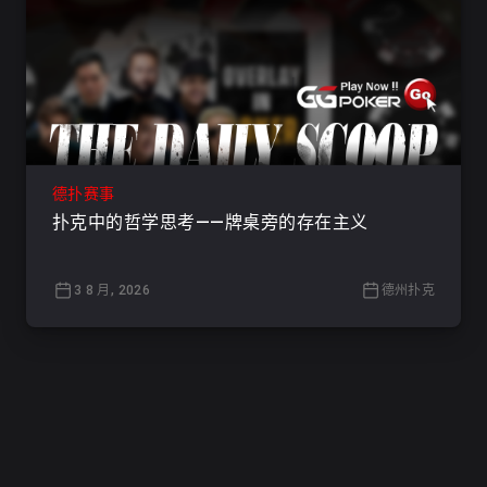
德扑赛事
扑克中的哲学思考——牌桌旁的存在主义
3 8 月, 2026
德州扑克