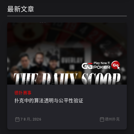
最新文章
德扑赛事
扑克中的算法透明与公平性验证
7 8 月, 2026
德州扑克