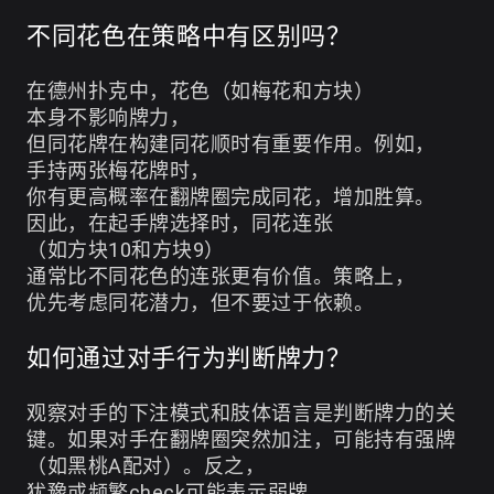
不同花色在策略中有区别吗？
在德州扑克中，花色（如梅花和方块）
本身不影响牌力，
但同花牌在构建同花顺时有重要作用。例如，
手持两张梅花牌时，
你有更高概率在翻牌圈完成同花，增加胜算。
因此，在起手牌选择时，同花连张
（如方块10和方块9）
通常比不同花色的连张更有价值。策略上，
优先考虑同花潜力，但不要过于依赖。
如何通过对手行为判断牌力？
观察对手的下注模式和肢体语言是判断牌力的关
键。如果对手在翻牌圈突然加注，可能持有强牌
（如黑桃A配对）。反之，
犹豫或频繁check可能表示弱牌。