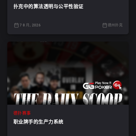
扑克中的算法透明与公平性验证
7 8 月, 2026
德州扑克
德扑赛事
职业牌手的生产力系统