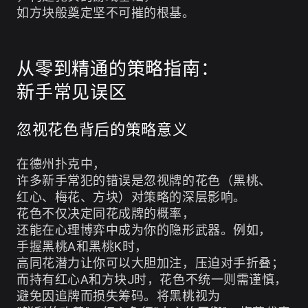
如方块般奠定坚不可摧的根基。
从零到精通的策略指南：
新手常见误区
忽视花色背后的策略意义
在德州扑克中，
许多新手常犯的错误是忽视牌的花色（黑桃、
红心、梅花、方块）对策略的深层影响。
花色不仅决定同花成牌的概率，
还能在心理博弈中成为你的隐形武器。例如，
手握黑桃A和黑桃K时，
高同花潜力让你可以大胆加注，压迫对手折叠；
而持有红心A和方块J时，花色不统一则需谨慎，
避免因追牌而损失筹码。将黑桃视为