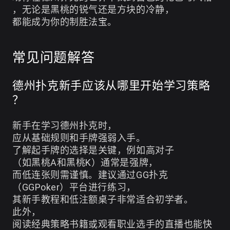
，无论是黑桃的锐气还是方块的冷静，
都能成为你的制胜法宝。
常见问题解答
德州扑克新手应该从哪里开始学习策略
？
新手在学习德州扑克时，
应从基础规则和手牌强弱入手。
了解起手牌的选择是关键，例如高对子
（如黑桃A和黑桃K）通常是强牌，
而低连张则需谨慎。建议通过GG扑克
（GGPoker）平台进行练习，
其新手教程和低注额桌子非常适合初学者。
此外，
阅读经典策略书籍或观看职业选手的直播也能快