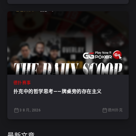
德扑赛事
扑克中的哲学思考——牌桌旁的存在主义
3 8 月, 2026
德州扑克
最新文章