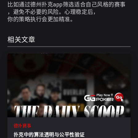
比如通过德州扑克app筛选适合自己风格的赛事
，避免不必要的风险。心理稳定后，
你的策略执行会更加精准。
相关文章
德扑赛事
扑克中的算法透明与公平性验证