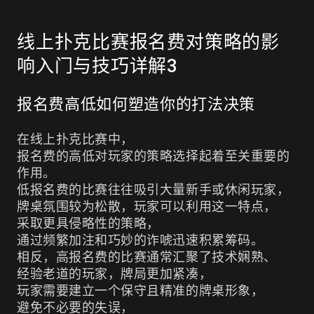
线上扑克比赛报名费对策略的影
响入门与技巧详解3
报名费高低如何塑造你的打法决策
在线上扑克比赛中，
报名费的高低对玩家的策略选择起着至关重要的
作用。
低报名费的比赛往往吸引大量新手或休闲玩家，
牌桌氛围较为松散，玩家可以利用这一特点，
采取更具侵略性的策略，
通过频繁加注和巧妙的诈唬迅速积累筹码。
相反，高报名费的比赛通常汇聚了技术娴熟、
经验老道的玩家，牌局更加紧凑，
玩家需要建立一个保守且精准的牌桌形象，
避免不必要的失误，