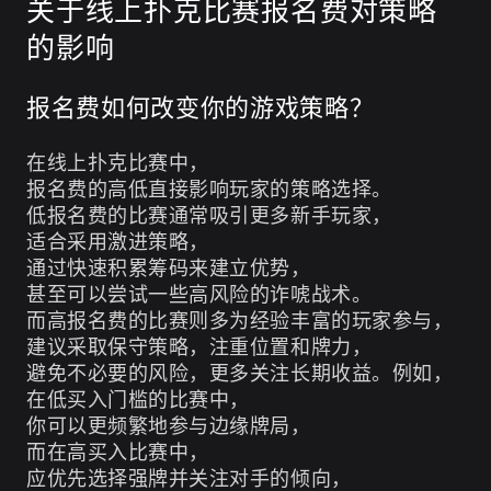
关于线上扑克比赛报名费对策略
的影响
报名费如何改变你的游戏策略？
在线上扑克比赛中，
报名费的高低直接影响玩家的策略选择。
低报名费的比赛通常吸引更多新手玩家，
适合采用激进策略，
通过快速积累筹码来建立优势，
甚至可以尝试一些高风险的诈唬战术。
而高报名费的比赛则多为经验丰富的玩家参与，
建议采取保守策略，注重位置和牌力，
避免不必要的风险，更多关注长期收益。例如，
在低买入门槛的比赛中，
你可以更频繁地参与边缘牌局，
而在高买入比赛中，
应优先选择强牌并关注对手的倾向，