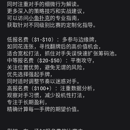
同时注重对手的细微行为解读。
更多深入的策略技巧和实战建议，
可以访问
小鱼扑克
的专业指南，
获取针对不同级别比赛的定制化指导。
低报名费（$1-$10）：多参与边缘牌，
如同花连张，寻找翻牌后的高价值机会，
适合宽松打法，抓住对手失误快速扩张筹码池。
中等报名费（$20-$50）：平衡攻守，
关注位置优势，避免无谓的风险，
优先选择强起手牌，
同时适时调整节奏以迷惑对手。
高报名费（$100+）：注重数据分析，
观察对手习惯，减少投机性打法，
专注于长期盈利，
精确计算每一手牌的期望价值。