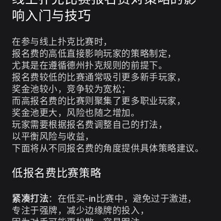
响入门与技巧
在参与线上扑克比赛时，
报名费的高低直接影响玩家的策略制定，
尤其是在遵循德州扑克规则的前提下。
报名费较低的比赛通常吸引更多新手玩家，
奖金池较小，竞争较为宽松；
而高报名费的比赛则聚集了更多职业玩家，
奖金池更大，风险也随之增加。
玩家需要根据报名费调整自己的打法，
以平衡风险与收益，
下面将从不同报名费的角度提供具体策略建议。
低报名费比赛策略
紧凑打法
：在低买-in比赛中，避免过于激进，
专注于强牌，减少边缘牌的投入，