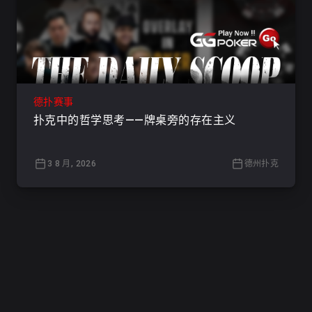
德扑赛事
扑克中的哲学思考——牌桌旁的存在主义
3 8 月, 2026
德州扑克