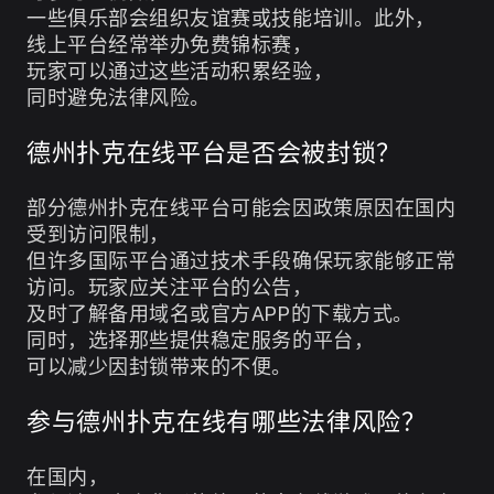
一些俱乐部会组织友谊赛或技能培训。此外，
线上平台经常举办免费锦标赛，
玩家可以通过这些活动积累经验，
同时避免法律风险。
德州扑克在线平台是否会被封锁？
部分德州扑克在线平台可能会因政策原因在国内
受到访问限制，
但许多国际平台通过技术手段确保玩家能够正常
访问。玩家应关注平台的公告，
及时了解备用域名或官方APP的下载方式。
同时，选择那些提供稳定服务的平台，
可以减少因封锁带来的不便。
参与德州扑克在线有哪些法律风险？
在国内，