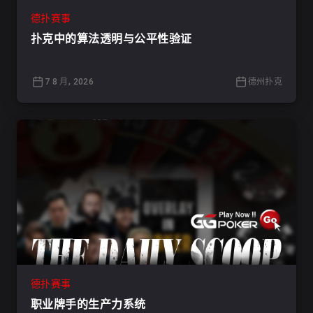
德扑赛事
扑克中的算法透明与公平性验证
7 8 月, 2026
德州扑克
德扑赛事
职业牌手的生产力系统