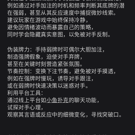
例如通过对手加注的时机和频率判断其底牌的潜
在强弱，甚至从其反应速度中捕捉微妙线索。
建议玩家在游戏中始终保持冷静，
避免因情绪波动而暴露自己的策略，
同时学会隐藏真实意图，以免被对手反制。
伪装牌力：手持弱牌时可偶尔大胆加注，
制造强牌假象，迫使对手弃牌，
甚至在关键时刻营造紧张氛围。
节奏控制：变换下注节奏，避免被对手摸透，
例如在强牌时慢玩，诱导对手跟注，
或在弱牌时快速决策以迷惑对手。
利用平台工具：
通过线上平台如
小鱼扑克
的聊天功能，
试探对手心理，
观察其言语或反应中的细微变化，寻找突破口。