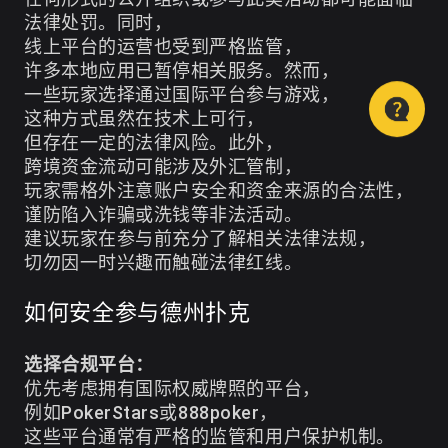
法律处罚。同时，
线上平台的运营也受到严格监管，
许多本地应用已暂停相关服务。然而，
一些玩家选择通过国际平台参与游戏，
这种方式虽然在技术上可行，
但存在一定的法律风险。此外，
跨境资金流动可能涉及外汇管制，
玩家需格外注意账户安全和资金来源的合法性，
谨防陷入诈骗或洗钱等非法活动。
建议玩家在参与前充分了解相关法律法规，
切勿因一时兴趣而触碰法律红线。
如何安全参与德州扑克
选择合规平台：
优先考虑拥有国际权威牌照的平台，
例如PokerStars或888poker，
这些平台通常有严格的监管和用户保护机制。