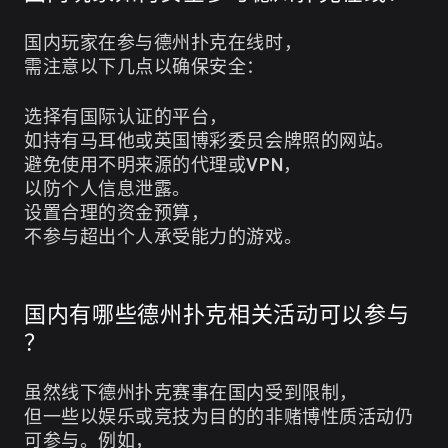
国内玩家在参与德州扑克在线时，
需注意以下几点以确保安全：
选择有国际认证的平台，
如持有马耳他或英国博彩委员会牌照的网站。
避免使用不明来源的代理或VPN，
以防个人信息泄露。
设置合理的资金预算，
不参与超出个人承受能力的游戏。
国内有哪些德州扑克相关活动可以参与
？
虽然线下德州扑克赛事在国内受到限制，
但一些以娱乐或竞技为目的的非赌博性质活动仍
可参与。例如，