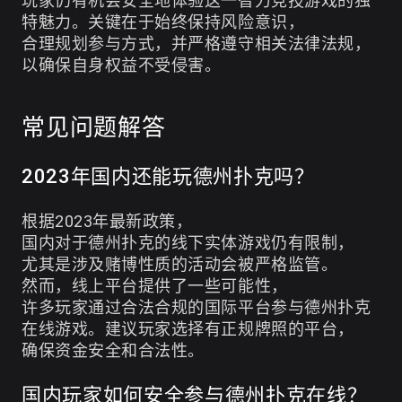
玩家仍有机会安全地体验这一智力竞技游戏的独
特魅力。关键在于始终保持风险意识，
合理规划参与方式，并严格遵守相关法律法规，
以确保自身权益不受侵害。
常见问题解答
2023年国内还能玩德州扑克吗？
根据2023年最新政策，
国内对于德州扑克的线下实体游戏仍有限制，
尤其是涉及赌博性质的活动会被严格监管。
然而，线上平台提供了一些可能性，
许多玩家通过合法合规的国际平台参与德州扑克
在线游戏。建议玩家选择有正规牌照的平台，
确保资金安全和合法性。
国内玩家如何安全参与德州扑克在线？