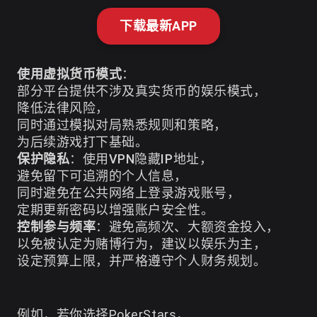
下载最新APP
使用虚拟货币模式
：
部分平台提供不涉及真实货币的娱乐模式，
降低法律风险，
同时通过模拟对局熟悉规则和策略，
为后续游戏打下基础。
保护隐私
：使用VPN隐藏IP地址，
避免留下可追溯的个人信息，
同时避免在公共网络上登录游戏账号，
定期更新密码以增强账户安全性。
控制参与频率
：避免高频次、大额资金投入，
以免被认定为赌博行为，建议以娱乐为主，
设定预算上限，并严格遵守个人财务规划。
例如，若你选择PokerStars，