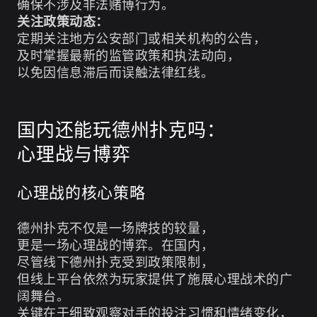
确保不涉及非法赌博行为。
关注政策动态：
定期关注地方公安部门或相关机构的公告，
及时掌握最新的监管政策和执法动向，
以免因信息滞后而误触法律红线。
国内还能玩德州扑克吗：
心理战与博弈
心理战的核心策略
德州扑克不仅是一场牌技的较量，
更是一场心理战的博弈。在国内，
尽管线下德州扑克受到政策限制，
但线上平台依然为玩家提供了施展心理战术的广
阔舞台。
关键在于细致观察对手的投注习惯和情绪变化，