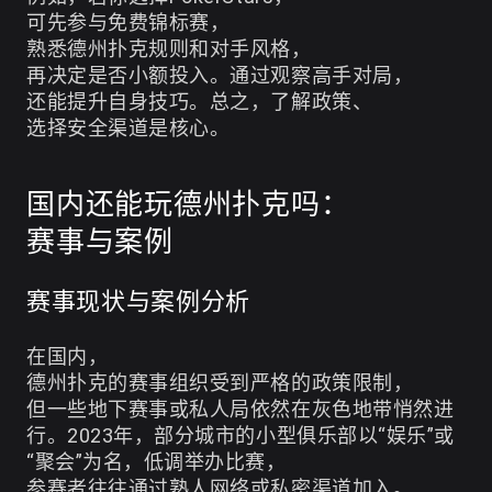
可先参与免费锦标赛，
熟悉德州扑克规则和对手风格，
再决定是否小额投入。通过观察高手对局，
还能提升自身技巧。总之，了解政策、
选择安全渠道是核心。
国内还能玩德州扑克吗：
赛事与案例
赛事现状与案例分析
在国内，
德州扑克的赛事组织受到严格的政策限制，
但一些地下赛事或私人局依然在灰色地带悄然进
行。2023年，部分城市的小型俱乐部以“娱乐”或
“聚会”为名，低调举办比赛，
参赛者往往通过熟人网络或私密渠道加入。