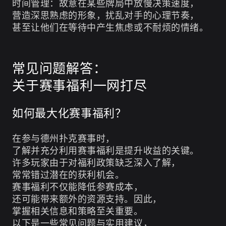
时间管理：故意在某些牌局中放慢决策速度，
营造深思熟虑的形象，扰乱对手的心理节奏，
甚至让他们在等待中产生焦虑或不耐烦的情绪。
常见问题解答：
关于赛事福利一网打尽
如何最大化赛事福利？
在参与德州扑克赛事时，
了解并充分利用赛事福利是提升收益的关键。
许多玩家由于对福利政策缺乏深入了解，
常常错过潜在的获利机会。
赛事福利不仅能降低参赛成本，
还可能带来额外的资源支持。因此，
掌握相关信息和策略至关重要。
以下是一些常见问题与实用建议，