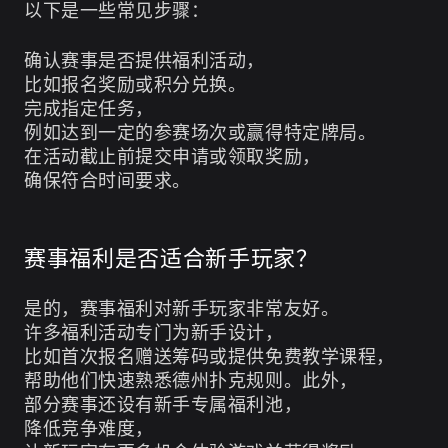
以下是一些常见步骤：
确认赛事是否提供福利活动，
比如报名奖励或积分兑换。
完成指定任务，
例如达到一定的参赛场次或赢得特定牌局。
在活动截止前提交申请或领取奖励，
确保符合时间要求。
赛事福利是否适合新手玩家？
是的，赛事福利对新手玩家非常友好。
许多福利活动专门为新手设计，
比如首次报名赠送筹码或提供免费教学课程，
帮助他们快速熟悉德州扑克规则。此外，
部分赛事还设有新手专属福利池，
降低竞争难度，