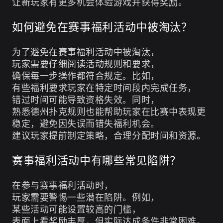
让新玩家有更多机会体验游戏并获得奖励。
如何避免在赛事福利活动中被淘汰？
为了避免在赛事福利活动中被淘汰，
玩家需要仔细阅读活动规则和要求，
确保每一步操作都符合规定。比如，
有些福利要求玩家在特定时间段内完成任务，
错过时间可能导致资格失效。同时，
熟悉德州扑克规则也能帮助玩家在比赛中表现更
稳定，避免因失误而错失福利机会。
建议玩家提前制定策略，合理分配时间和资源。
赛事福利活动中有哪些常见陷阱？
在参与赛事福利活动时，
玩家需要警惕一些潜在陷阱。例如，
某些活动可能设置较高的门槛，
表面上看奖励丰厚，但实际达成条件非常困难。