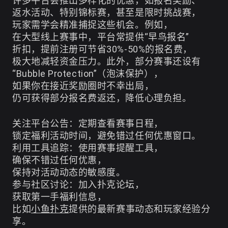
许多平台会推出多样化的优惠，如报名奖励、
返水活动、特别锦标赛，甚至是限时挑战赛，
玩家需学会精准捕捉这些机会。例如，
在大型线上赛事中，平台常提供“早鸟报名”
折扣，提前注册可节省30%-50%的报名费，
极大地减轻资金压力。此外，部分赛事还设有
“Bubble Protection”（泡沫保护），
如果你在接近奖励圈时不幸出局，
仍可获得部分报名费返还，降低心理负担。
关注平台公告：定期查看赛事日程，
锁定福利活动时间，避免错过任何优惠窗口。
利用工具追踪：使用赛事提醒工具，
确保不错过任何优惠，
保持对活动动态的敏感度。
参与社区讨论：加入扑克论坛，
获取第一手福利信息，
比如
小鱼扑克
提供的最新赛事动态和玩家经验分
享。