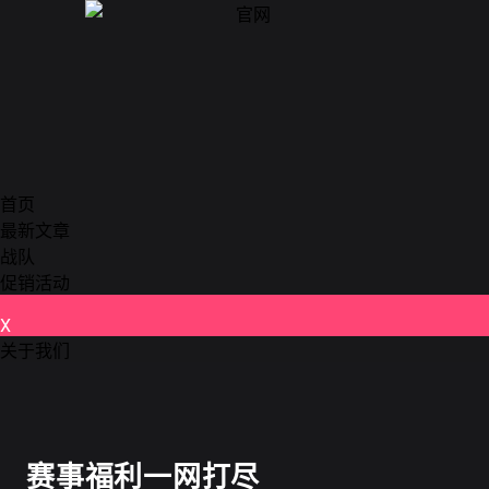
首页
最新文章
战队
促销活动
X
关于我们
德州扑克
赛事福利一网打尽