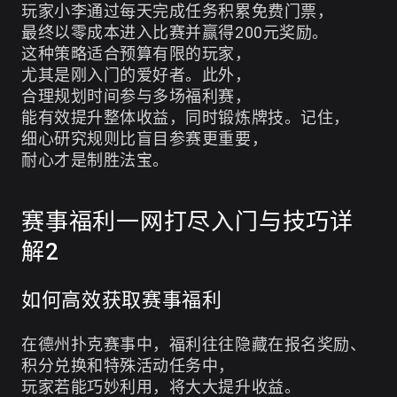
玩家小李通过每天完成任务积累免费门票，
最终以零成本进入比赛并赢得200元奖励。
这种策略适合预算有限的玩家，
尤其是刚入门的爱好者。此外，
合理规划时间参与多场福利赛，
能有效提升整体收益，同时锻炼牌技。记住，
细心研究规则比盲目参赛更重要，
耐心才是制胜法宝。
赛事福利一网打尽入门与技巧详
解2
如何高效获取赛事福利
在德州扑克赛事中，福利往往隐藏在报名奖励、
积分兑换和特殊活动任务中，
玩家若能巧妙利用，将大大提升收益。