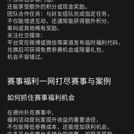
还能享受额外的积分或现金奖励。
团队合作任务：与好友组队完成指定任务，
不仅能增进互动，还通常能获得额外积分、
筹码或其他稀有奖励。
关注社交媒体：
平台常在微博或微信等渠道发布临时福利代码，
兑换后可获得免费参赛机会或限量礼包，
机会不容错过。
赛事福利一网打尽赛事与案例
如何抓住赛事福利机会
在德州扑克赛事中，
福利活动是玩家提升收益的重要途径，
不仅能降低参赛成本，还能增加获利机会。