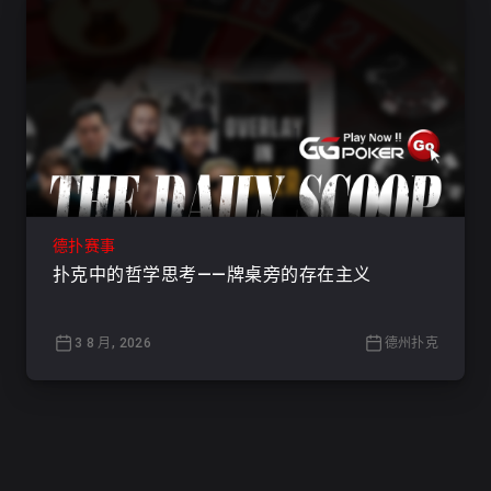
德扑赛事
扑克中的哲学思考——牌桌旁的存在主义
3 8 月, 2026
德州扑克