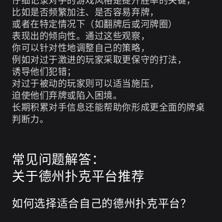
仔细记录对手的游戏风格是提升胜率的关键，
比如是否频繁加注、是否容易弃牌，
或者在特定情况下（如翻牌后或河牌圈）
表现出的倾向性。通过这些观察，
你可以针对性地调整自己的策略，
例如对过于激进的玩家采取更保守的打法，
诱导他们犯错；
对过于被动的玩家则可以适当施压，
迫使他们弃牌或陷入困境。
长期积累对手信息还能帮助你形成更全面的牌桌
判断力。
常见问题解答：
关于德州扑克平台推荐
如何选择适合自己的德州扑克平台？