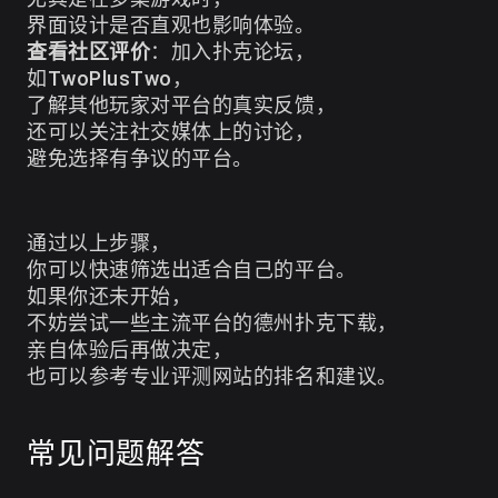
界面设计是否直观也影响体验。
查看社区评价
：加入扑克论坛，
如TwoPlusTwo，
了解其他玩家对平台的真实反馈，
还可以关注社交媒体上的讨论，
避免选择有争议的平台。
通过以上步骤，
你可以快速筛选出适合自己的平台。
如果你还未开始，
不妨尝试一些主流平台的德州扑克下载，
亲自体验后再做决定，
也可以参考专业评测网站的排名和建议。
常见问题解答