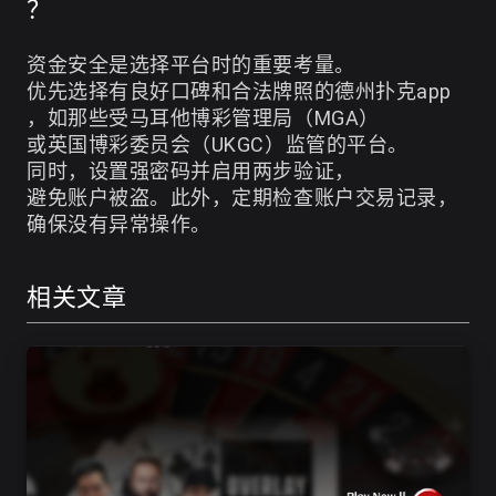
？
资金安全是选择平台时的重要考量。
优先选择有良好口碑和合法牌照的德州扑克app
，如那些受马耳他博彩管理局（MGA）
或英国博彩委员会（UKGC）监管的平台。
同时，设置强密码并启用两步验证，
避免账户被盗。此外，定期检查账户交易记录，
确保没有异常操作。
相关文章