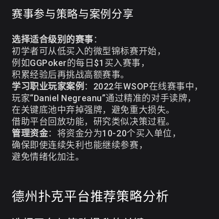
赛事参与策略与案例分享
选择适合级别的赛事
：
初学者可从低买入的微型锦标赛开始，
例如GGPoker的每日$1买入赛事，
积累经验后再挑战高额赛事。
学习职业玩家案例
：2022年WSOP在线赛事中，
玩家“Daniel Negreanu”通过精准的对手读牌，
在关键底池中弃掉强牌，避免重大损失。
借助平台回放功能，研究类似决策过程。
管理资金
：将资金分为10-20个买入单位，
确保即使连续失利也能继续参赛，
避免情绪化加注。
德州扑克平台推荐策略分析