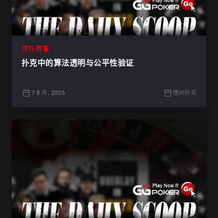
德扑赛事
扑克中的算法透明与公平性验证
7 8 月, 2026
德州扑克