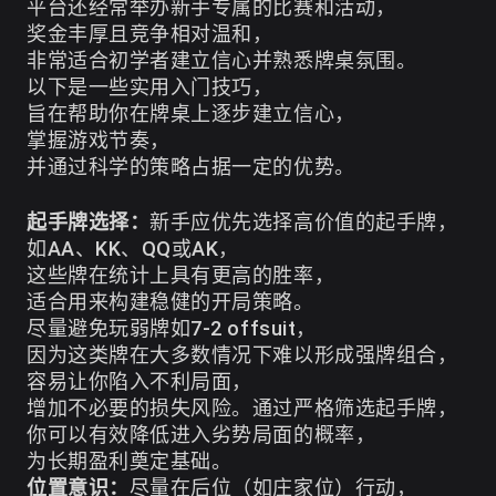
平台还经常举办新手专属的比赛和活动，
奖金丰厚且竞争相对温和，
非常适合初学者建立信心并熟悉牌桌氛围。
以下是一些实用入门技巧，
旨在帮助你在牌桌上逐步建立信心，
掌握游戏节奏，
并通过科学的策略占据一定的优势。
起手牌选择：
新手应优先选择高价值的起手牌，
如AA、KK、QQ或AK，
这些牌在统计上具有更高的胜率，
适合用来构建稳健的开局策略。
尽量避免玩弱牌如7-2 offsuit，
因为这类牌在大多数情况下难以形成强牌组合，
容易让你陷入不利局面，
增加不必要的损失风险。通过严格筛选起手牌，
你可以有效降低进入劣势局面的概率，
为长期盈利奠定基础。
位置意识：
尽量在后位（如庄家位）行动，