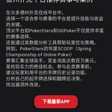
在众多德州扑克在线平台中，
选择一个适合参与赛事的平台是提升技能与收益
的关键。
顶尖平台如PokerStars和GGPoker不仅提供丰富
的赛事选择，
还能通过其数据分析工具帮助玩家优化策略。
例如，PokerStars的年度SCOOP（Spring
Championship of Online Poker）
赛事汇集全球高手，奖金池高达数百万美元，
是检验实力的绝佳机会。参与此类赛事前，
建议玩家利用平台的手牌历史记录功能，
分析自己的起手牌选择和翻牌后决策，
找出漏洞并改进。
下载最新APP