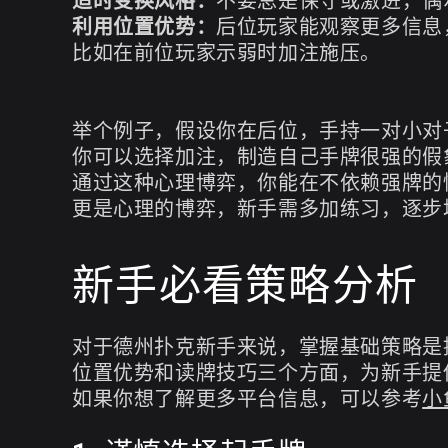
适时变换风格：
不要总是保守或激进，偶
利用位置优势：
后位玩家能观察更多信息
比如在前位玩家示弱时加注施压。
举个例子，假设你在后位，手持一对小对
你可以选择加注，制造自己手牌很强的假
通过这种心理博弈，你能在不依赖强牌的
更是心理的博弈，新手需多加练习，逐步
新手必看策略分析
对于德州扑克新手来说，掌握基础策略是
位置优势和读牌技巧三个方面，为新手提
如果你想了解更多平台信息，可以参考
小