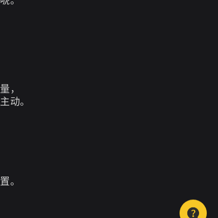
诈唬。
较量，
据主动。
位置。