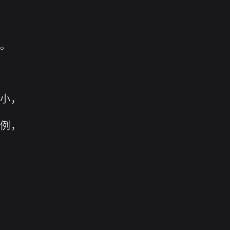
惯。
大小，
案例，