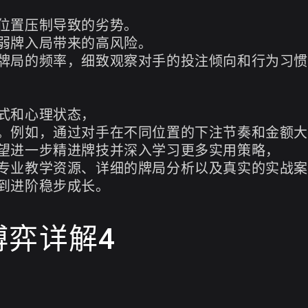
位置压制导致的劣势。
弱牌入局带来的高风险。
牌局的频率，细致观察对手的投注倾向和行为习
式和心理状态，
。例如，通过对手在不同位置的下注节奏和金额
望进一步精进牌技并深入学习更多实用策略，
专业教学资源、详细的牌局分析以及真实的实战
到进阶稳步成长。
博弈详解4