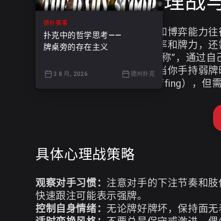
新手必看：心理战
德扑赛事
在德州扑克游戏中，心理战和博弈能力往
扑克中的哲学思考——
新手玩家不仅要学会计算概率和牌力，还
牌桌旁的存在主义
心理战的核心在于“信息不对称”，通过
从而做出更优决策。例如，当你手持弱牌
3 8 月, 2026
德州扑克
这种策略被称为“诈唬”（Bluffing）
具体心理战策略
观察对手习惯：
注意对手的下注节奏和肢
快速跟注可能表示强牌。
控制自身情绪：
无论牌好牌坏，保持面无