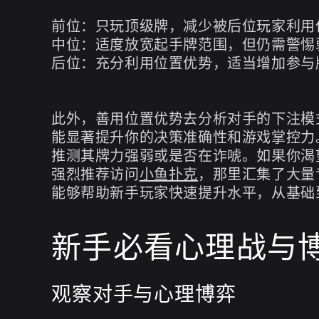
前位：只玩顶级牌，减少被后位玩家利用
中位：适度放宽起手牌范围，但仍需警惕
后位：充分利用位置优势，适当增加参与
此外，善用位置优势去分析对手的下注模
能显著提升你的决策准确性和游戏掌控力
推测其牌力强弱或是否在诈唬。如果你渴
强烈推荐访问
小鱼扑克
，那里汇集了大量
能够帮助新手玩家快速提升水平，从基础
新手必看心理战与
观察对手与心理博弈