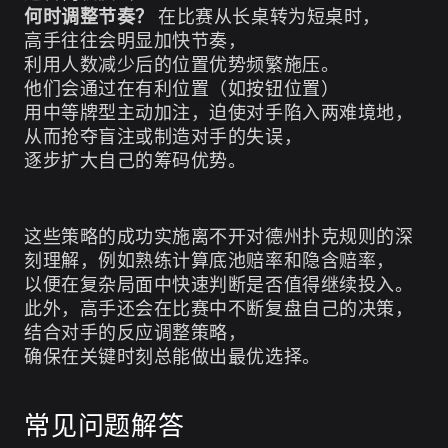
何时调整节奏？
在比赛从长桌转为短桌时，
高手往往会明显加快节奏，
利用人数减少后的位置优势频繁施压。
他们会通过在有利位置（如按钮位置）
用中等牌型主动加注，迫使对手陷入两难境地，
从而抢夺盲注或制造对手的失误，
逐步扩大自己的筹码优势。
这些策略的成功实施离不开对德州扑克规则的深
刻理解，例如熟练计算底池赔率和隐含赔率，
以便在复杂局面中快速判断是否值得继续投入。
此外，高手还会在比赛中不断复盘自己的决策，
结合对手的反应调整策略，
确保在关键时刻总能做出最优选择。
常见问题解答