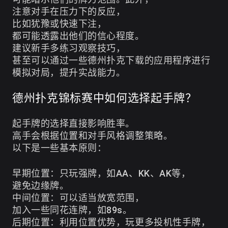
注意对手在压力下的反应，
比如犹豫或快速下注，
都可能透露出他们的信心程度。
建议新手多练习观察技巧，
甚至可以通过一些德州扑克下载的应用程序进行
模拟对局，提升实战能力。
德州扑克锦标赛中如何选择起手牌？
起手牌的选择直接影响胜率。
高手会根据位置和对手风格调整策略。
以下是一些基本原则：
早期位置：只玩强牌，如AA、KK、AK等，
避免边缘牌。
中间位置：可以适当放宽范围，
加入一些同花连牌，如89s。
后期位置：利用位置优势，玩更多投机性手牌，