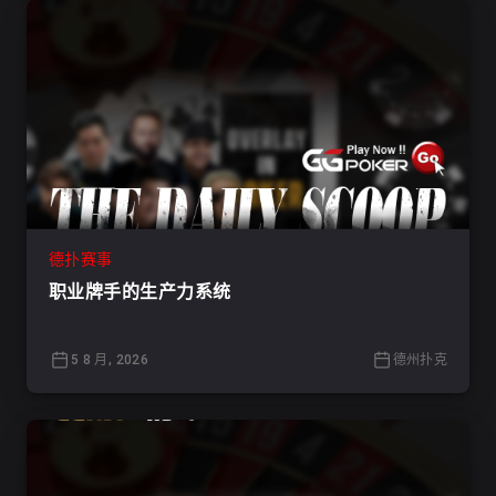
德扑赛事
职业牌手的生产力系统
5 8 月, 2026
德州扑克