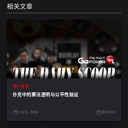
相关文章
德扑赛事
扑克中的算法透明与公平性验证
7 8 月, 2026
德州扑克