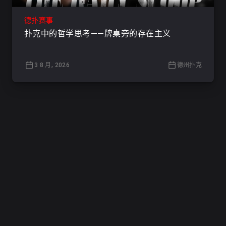
德扑赛事
扑克中的哲学思考——牌桌旁的存在主义
3 8 月, 2026
德州扑克