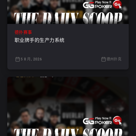
德扑赛事
职业牌手的生产力系统
5 8 月, 2026
德州扑克