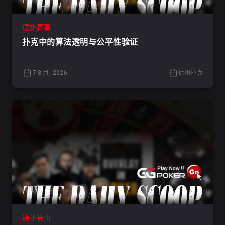
德扑赛事
扑克中的算法透明与公平性验证
7 8 月, 2026
德州扑克
德扑赛事