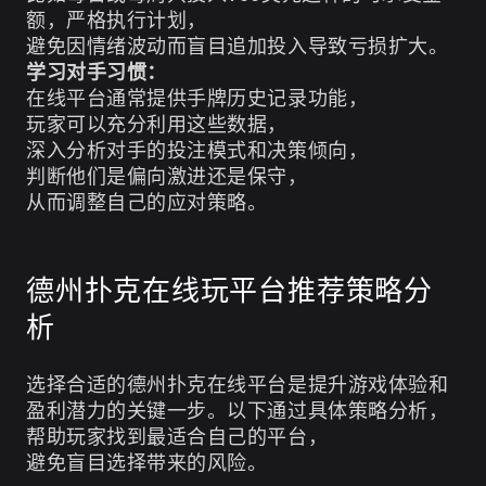
额，严格执行计划，
避免因情绪波动而盲目追加投入导致亏损扩大。
学习对手习惯：
在线平台通常提供手牌历史记录功能，
玩家可以充分利用这些数据，
深入分析对手的投注模式和决策倾向，
判断他们是偏向激进还是保守，
从而调整自己的应对策略。
德州扑克在线玩平台推荐策略分
析
选择合适的德州扑克在线平台是提升游戏体验和
盈利潜力的关键一步。以下通过具体策略分析，
帮助玩家找到最适合自己的平台，
避免盲目选择带来的风险。