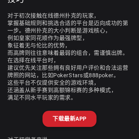
对于初次接触在线德州扑克的玩家，
掌握基础规则和挑选合适的平台是迈向成功的第
一步。德州扑克的大小判断是游戏核心，
例如皇家同花顺作为最强牌型，
象征着无与伦比的优势，
而高牌则往往意味着最弱的组合，需谨慎出牌。
在选择在线平台时，
建议优先关注那些拥有良好用户评价和合法运营
牌照的网站，比如PokerStars或888poker。
这些平台不仅提供安全的游戏环境，
还涵盖从新手赛到高额锦标赛的多种模式，
满足不同水平玩家的需求。
下载最新APP