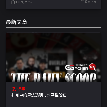
3 8 月, 2026
德州扑克
最新文章
德扑赛事
扑克中的算法透明与公平性验证