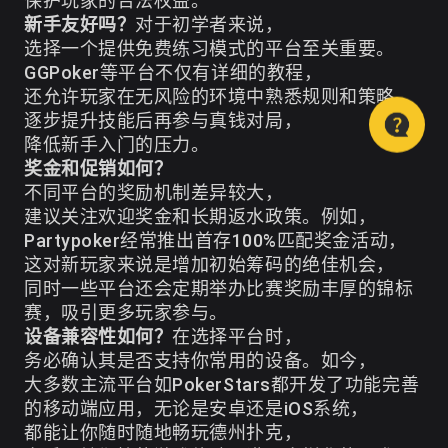
保护玩家的合法权益。
新手友好吗？
对于初学者来说，
选择一个提供免费练习模式的平台至关重要。
GGPoker等平台不仅有详细的教程，
还允许玩家在无风险的环境中熟悉规则和策略，
逐步提升技能后再参与真钱对局，
降低新手入门的压力。
奖金和促销如何？
不同平台的奖励机制差异较大，
建议关注欢迎奖金和长期返水政策。例如，
Partypoker经常推出首存100%匹配奖金活动，
这对新玩家来说是增加初始筹码的绝佳机会，
同时一些平台还会定期举办比赛奖励丰厚的锦标
赛，吸引更多玩家参与。
设备兼容性如何？
在选择平台时，
务必确认其是否支持你常用的设备。如今，
大多数主流平台如PokerStars都开发了功能完善
的移动端应用，无论是安卓还是iOS系统，
都能让你随时随地畅玩德州扑克，