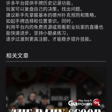
许多平台提供手牌历史记录功能，
玩家可以复盘自己的决策，找出问题。
建议新手先掌握基本的德州扑克规则和策略，
如起手牌选择和位置意识。同时，
利用平台内的免费资源或观看职业玩家的直播也
能快速进步。坚持小额桌练习，
逐步过渡到更高注额，才能稳步提升技能。
相关文章