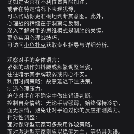
比如是否常在不利位置冒险加注，
或者在特定情况下表现犹豫，
可以帮助你更准确地判断其意图。此外，
心理战的精髓在于洞察与反制，
深入了解对手的思维模式是制胜的关键。
更多实用心理战技巧，
可访问
小鱼扑克
获取专业指导与详细分析。
观察对手的身体语言：
紧张的动作如抖腿或频繁调整坐姿，
往往暗示其手牌较弱或内心不安。
利用时间策略：故意延迟下注决策，
制造心理压力，
迫使对手在不确定中做出错误判断。
控制自身情绪：无论手牌强弱，始终保持冷静，
面无表情，避免让对手通过你的反应推测牌力。
针对性调整：
面对保守型玩家可多采用诈唬策略，
而对激进型玩家则应以稳健为主，等待其失误。