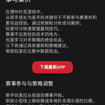
在德州扑克游戏中，
从新手成长为高手的关键在于不断参与赛事并积
累实战经验。通过观察和分析成功案例，
玩家可以快速掌握赢钱技巧。
赛事不仅是检验技术的地方，
也是学习对手策略的绝佳机会。
以下将通过具体案例和策略建议，
帮助玩家在比赛中脱颖而出。
下载最新APP
赛事参与与策略调整
新手玩家应从低级别赛事开始，
例如小型线上锦标赛或本地扑克俱乐部的比赛。