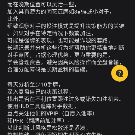
而在晚期位置可以灵活一些，
加入具有潜力的同花连牌如8♠9♠或小对子。
此外，
细致观察对手的投注模式是提升决策能力的关键
。如果对手在特定情况下频繁加注，
可能是强牌的表现，也可能是诈唬的套路，
长期记录并分析这些行为将帮助你更精准地判断
对手意图，占据心理优势。更为重要的是，
学会管理资金，避免因高风险操作而全盘皆输，
合理分配筹码是长期盈利的基础。
每天分析至少10手牌，
深入复盘自己的决策过程，
找出是否在不利位置跟注过多或错失加注机会。
使用HUD工具追踪对手数据，
重点关注他们的VPIP（自愿入池率）
和PFR（翻牌前加注率），
以此判断其风格是松散还是紧凑。