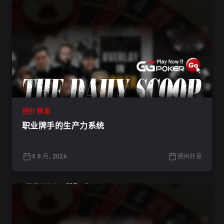
德扑赛事
职业牌手的生产力系统
5 8 月, 2026
德州扑克