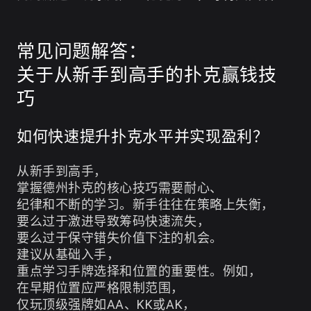
常见问题解答：
关于从新手到高手的扑克赢钱技
巧
如何快速提升扑克水平并实现盈利？
从新手到高手，
掌握德州扑克的核心技巧需要耐心、
纪律和不断的学习。新手往往在策略上失衡，
要么过于激进导致筹码快速流失，
要么过于保守错失价值下注的机会。
建议从基础入手，
重点学习手牌选择和位置的重要性。例如，
在早期位置应严格限制范围，
仅玩顶级强牌如AA、KK或AK，