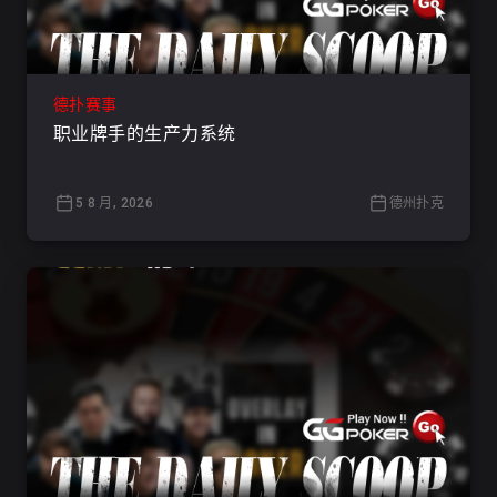
德扑赛事
职业牌手的生产力系统
5 8 月, 2026
德州扑克