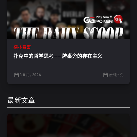
德扑赛事
扑克中的哲学思考——牌桌旁的存在主义
3 8 月, 2026
德州扑克
最新文章