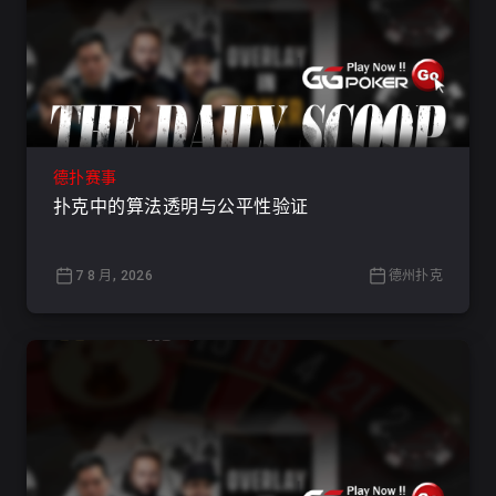
德扑赛事
扑克中的算法透明与公平性验证
7 8 月, 2026
德州扑克