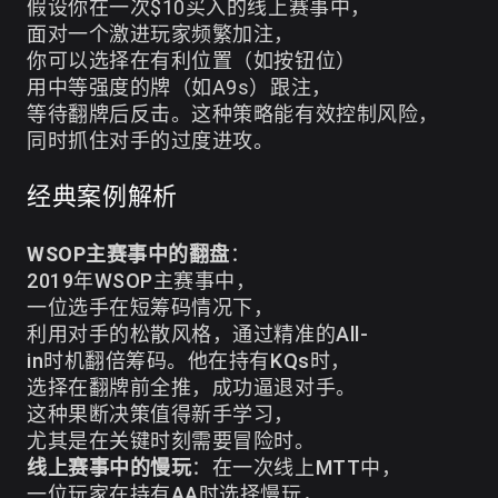
假设你在一次$10买入的线上赛事中，
面对一个激进玩家频繁加注，
你可以选择在有利位置（如按钮位）
用中等强度的牌（如A9s）跟注，
等待翻牌后反击。这种策略能有效控制风险，
同时抓住对手的过度进攻。
经典案例解析
WSOP主赛事中的翻盘
：
2019年WSOP主赛事中，
一位选手在短筹码情况下，
利用对手的松散风格，通过精准的All-
in时机翻倍筹码。他在持有KQs时，
选择在翻牌前全推，成功逼退对手。
这种果断决策值得新手学习，
尤其是在关键时刻需要冒险时。
线上赛事中的慢玩
：在一次线上MTT中，
一位玩家在持有AA时选择慢玩，