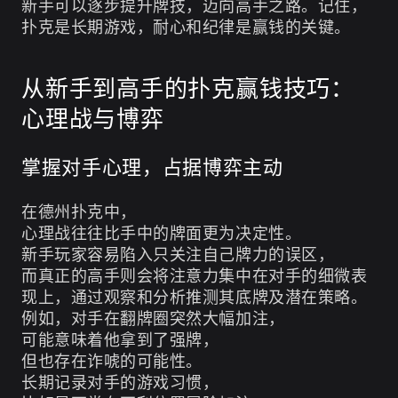
新手可以逐步提升牌技，迈向高手之路。记住，
扑克是长期游戏，耐心和纪律是赢钱的关键。
从新手到高手的扑克赢钱技巧：
心理战与博弈
掌握对手心理，占据博弈主动
在德州扑克中，
心理战往往比手中的牌面更为决定性。
新手玩家容易陷入只关注自己牌力的误区，
而真正的高手则会将注意力集中在对手的细微表
现上，通过观察和分析推测其底牌及潜在策略。
例如，对手在翻牌圈突然大幅加注，
可能意味着他拿到了强牌，
但也存在诈唬的可能性。
长期记录对手的游戏习惯，