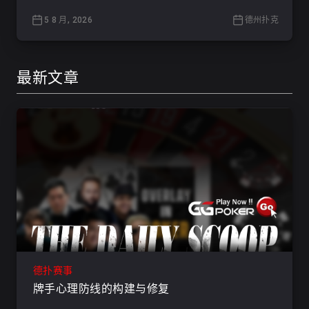
5 8 月, 2026
德州扑克
最新文章
德扑赛事
牌手心理防线的构建与修复