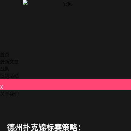
首页
最新文章
战队
促销活动
X
关于我们
德州扑克
德州扑克锦标赛策略：