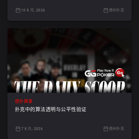
10 8 月, 2026
德州扑克
德扑赛事
扑克中的算法透明与公平性验证
7 8 月, 2026
德州扑克