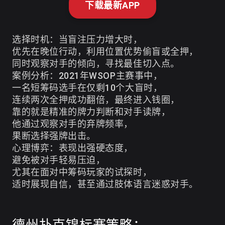
下载最新APP
选择时机：当盲注压力增大时，
优先在晚位行动，利用位置优势偷盲或全押，
同时观察对手的倾向，寻找最佳切入点。
案例分析：2021年WSOP主赛事中，
一名短筹码选手在仅剩10个大盲时，
连续两次全押成功翻倍，最终进入钱圈，
靠的就是精准的牌力判断和对手读牌，
他通过观察对手的弃牌频率，
果断选择强牌出击。
心理博弈：表现出强硬态度，
避免被对手轻易压迫，
尤其在面对中筹码玩家的试探时，
适时展现自信，甚至通过肢体语言迷惑对手。