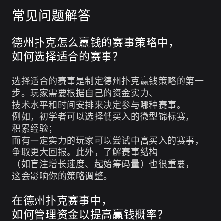
常见问题解答
德州扑克怎么赢钱的赛事策略中，
如何选择适合的赛事？
选择适合的赛事是制定德州扑克赢钱策略的第一
步。玩家需要根据自己的资金实力、
技术水平和时间安排来决定参与哪种赛事。
例如，初学者可以选择低买入的微型锦标赛，
积累经验；
而有一定实力的玩家可以尝试中高买入的赛事，
争取更大回报。此外，了解赛事结构
（如盲注增长速度、起始筹码量）也很重要，
这会影响你的策略调整。
在德州扑克赛事中，
如何管理资金以提高赢钱概率？