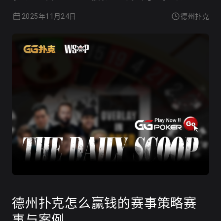
2025年11月24日
德州扑克
德州扑克怎么赢钱的赛事策略赛
事与案例