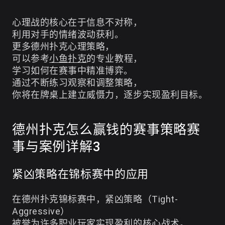
心理战的核心在于信息不对称，
利用对手的情绪波动获利。
更多德州扑克心理策略，
可以参考
小鱼扑克
的专业教程，
学习如何在赛事中精准博弈。
通过不断练习观察和调整策略，
你将在牌桌上建立威慑力，逐步实现盈利目标。
德州扑克怎么赢钱的赛事策略赛
事与案例详解3
紧凶策略在锦标赛中的应用
在德州扑克锦标赛中，紧凶策略（Tight-
Aggressive）
被誉为许多职业玩家实现盈利的核心战术。