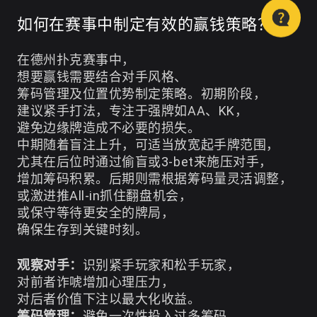
如何在赛事中制定有效的赢钱策略？
在德州扑克赛事中，
想要赢钱需要结合对手风格、
筹码管理及位置优势制定策略。初期阶段，
建议紧手打法，专注于强牌如AA、KK，
避免边缘牌造成不必要的损失。
中期随着盲注上升，可适当放宽起手牌范围，
尤其在后位时通过偷盲或3-bet来施压对手，
增加筹码积累。后期则需根据筹码量灵活调整，
或激进推All-in抓住翻盘机会，
或保守等待更安全的牌局，
确保生存到关键时刻。
观察对手：
识别紧手玩家和松手玩家，
对前者诈唬增加心理压力，
对后者价值下注以最大化收益。
筹码管理：
避免一次性投入过多筹码，