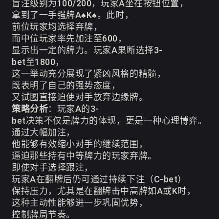
盲注级别为100/200，玩家A坐在按钮位置，
拿到了一手强牌A♠K♠。此时，
前位玩家均选择弃牌，
而中位玩家率先加注至600，
显示出一定的牌力。玩家A果断选择3-
bet至1800，
这一举动充分展现了紧凶风格的精髓，
既表明了自己的强势态度，
又试图直接迫使对手放弃边缘牌。
策略分析
：玩家A的3-
bet决策不仅是牌力的体现，更是一种心理博弈。
通过大幅加注，
他能够有效缩小对手的继续范围，
逼迫那些持有中等牌力的玩家弃牌。
即使对手选择跟注，
玩家A在翻牌后仍可通过持续下注（C-bet）
保持压力，尤其是在翻牌击中高牌如A或K时，
这种主动性能够进一步巩固优势，
控制牌局节奏。