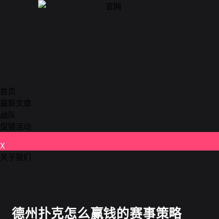
首页
最新文章
战队
促销活动
X
关于我们
德州扑克
德州扑克怎么赢钱的赛事策略