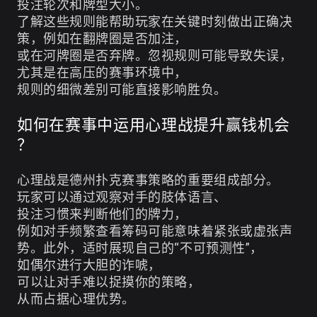
投注轮次和牌型大小。
了解这些规则能帮助玩家在关键时刻做出正确决
策，例如在翻牌圈是否加注，
或在河牌圈是否弃牌。忽视规则可能导致失误，
尤其是在高压的赛事环境中，
规则的细微差别可能直接影响胜负。
如何在赛事中运用心理战提升赢钱机会
？
心理战是德州扑克赛事策略的重要组成部分。
玩家可以通过观察对手的肢体语言、
投注习惯来判断他们的牌力，
例如对手频繁查看筹码可能意味着紧张或虚张声
势。此外，适时展现自己的“不可预测性”，
如偶尔进行大胆的诈唬，
可以让对手难以捉摸你的策略，
从而占据心理优势。