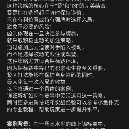
这种策略的核心在于“紧”和“凶”的完美结合：
紧是指在选择起手牌时保持谨慎，
只在有利位置或持有强牌时选择入局，
避免不必要的风险；
凶则体现在一旦决定参与牌局，
就采取积极主动的加注策略，
通过施加压力迫使对手陷入被动，
而不是选择被动的跟注或观望。
这种策略尤其适合锦标赛环境，
因为锦标赛中筹码的积累和生存至关重要，
紧凶打法能够在保护自身筹码的同时，
最大化每一次入局的收益。
以下将通过一个具体的案例，
详细解析如何在赛事中灵活运用这一策略，
同时更多进阶技巧和实战经验可以参考
小鱼扑克
的专业教程，帮助玩家进一步提升水平。
案例背景
：在一场高水平的线上锦标赛中，