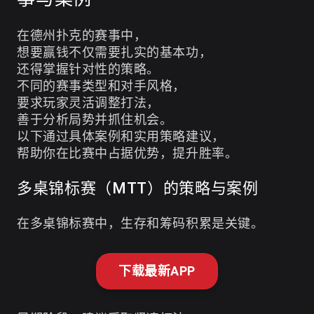
在德州扑克的赛事中，
想要赢钱不仅需要扎实的基本功，
还得掌握针对性的策略。
不同的赛事类型和对手风格，
要求玩家灵活调整打法，
善于分析局势并抓住机会。
以下通过具体案例和实用策略建议，
帮助你在比赛中占据优势，提升胜率。
多桌锦标赛（MTT）的策略与案例
在多桌锦标赛中，生存和筹码积累是关键。
下载最新APP