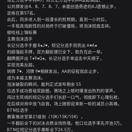
短记分选手手持AJ，向长记分选手的AA发起挑战。
公共牌发出4、8、7、8、7，未能创造奇迹的AJ遗憾止步，
定格在第57名。
此后，同步进入到一段漫长的煎熬期。直到一小时后，
一手极具戏剧性的对局终于打破僵局，将泡沫彻底击碎。
梭哈线上锦标赛
主赛泡沫选手
长记分选手手握 8♠J♥，短记分选手则亮出 A♥A♠
的超强起手牌，双方翻前便已全下，胜负在此一举。
翻牌圈开出 T♦9♦Q♠，长记分选手幸运击中天顺子，
实现完美反超。
转牌 7♥、河牌 9♥相继发出，AA的征程就此止步，
成为本届主赛泡沫。
泡沫破裂的瞬间，裁判正式宣布剩余 55
位选手成功晋级奖励圈，赛场之上顿时爆发出热烈的掌声。
闯过生死线的短记分选手们长舒一口气，彻底卸下心理包袱，
在后续对局中放飞自我，场上随即迎来新一轮的减员小高峰。
BTN位选手
赛事推进至第21级别（10K/15K/15K），
一手翻前全下的对决点燃全场热情。枪口位选手率先开池3万，
BTN位短记分选手果断全下26.5万，