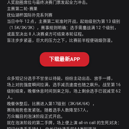
人奖励圈席位与最终决赛门票发起全力冲击。
主赛第二轮-赛果
抚仙湖杯国际扑克系列赛
当日中午 12 点，主赛第二轮准时开战，起始级别为第 13 级别
（1.5K/3K/3K），赛事规则明确：选手需鏖战满 12 个级别，
或直至决出 8 人决赛桌方可结束本轮征程。
盲注步步紧逼，巨大的压力之下，比赛前半程便硝烟弥漫。
下载最新APP
众多短记分选手不甘坐以待毙，纷纷主动出击、放手一搏，
场上对抗强度瞬间拉满，选手减员速度也随之飙升。战至第 16
级别结束，晚餐休息时间到来之际，场上剩余选手已锐减至 62
人。
晚餐休整后，比赛进入第17级别（3K/6K/6K），
赛场局势愈发紧张。随着选手人数降至57人，
万众瞩目的泡沫阶段正式开启。
就在泡沫阶段的第二手牌，场上便上演 all-in call 的生死对决：