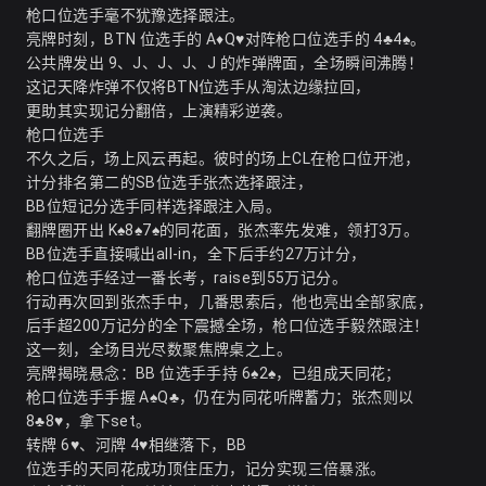
枪口位选手毫不犹豫选择跟注。
亮牌时刻，BTN 位选手的 A♦Q♥对阵枪口位选手的 4♣4♠。
公共牌发出 9、J、J、J、J 的炸弹牌面，全场瞬间沸腾！
这记天降炸弹不仅将BTN位选手从淘汰边缘拉回，
更助其实现记分翻倍，上演精彩逆袭。
枪口位选手
不久之后，场上风云再起。彼时的场上CL在枪口位开池，
计分排名第二的SB位选手张杰选择跟注，
BB位短记分选手同样选择跟注入局。
翻牌圈开出 K♠8♠7♠的同花面，张杰率先发难，领打3万。
BB位选手直接喊出all-in，全下后手约27万计分，
枪口位选手经过一番长考，raise到55万记分。
行动再次回到张杰手中，几番思索后，他也亮出全部家底，
后手超200万记分的全下震撼全场，枪口位选手毅然跟注！
这一刻，全场目光尽数聚焦牌桌之上。
亮牌揭晓悬念：BB 位选手手持 6♠2♠，已组成天同花；
枪口位选手手握 A♠Q♣，仍在为同花听牌蓄力；张杰则以
8♣8♥，拿下set。
转牌 6♥、河牌 4♥相继落下，BB
位选手的天同花成功顶住压力，记分实现三倍暴涨。