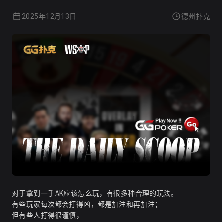
2025年12月13日
德州扑克
对于拿到一手AK应该怎么玩，有很多种合理的玩法。
有些玩家每次都会打得凶，都是加注和再加注；
但有些人打得很谨慎，