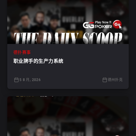
德扑赛事
职业牌手的生产力系统
5 8 月, 2026
德州扑克