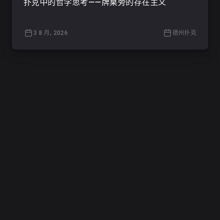
扑克中的哲学思考——牌桌旁的存在主义
3 8 月, 2026
德州扑克