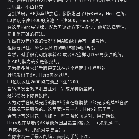
你是选择在继续投入更多筹码之前看看可不可以在翻牌击中优
质牌型。
小鱼扑克
回到牌局，BB为弃牌之后，翻牌发出了Q♥8♥8♣，Hero过牌，
LJ位玩家往1400的底池里下注600，Hero跟注。
在这里Hero先过牌，然后无论对方下注多少，他都选择跟注，
是非常正确的打法。
虽然在没有位置的情况下用A嗨跟注会有一点冒险，
但你要记住，AK是赢所有的听牌和诈唬牌的。
当然，对手很有可能拿着AQ或者87这样可以轻易获胜的牌，
但AK的牌力确实是很强的，
因为很多其它起手牌是无法在这个牌面击中牌型的。
转牌发出了6♥，Hero再次过牌，
LJ位玩家往2600的底池里下注1200。
当转牌发出的牌明显让对手完成某种牌型时，
通常情况下你要投降，
因为对手在转牌完成的牌型或者在翻牌就已经完成的牌型在很
多情况下是赢你的。这里要注意一点，Hero的范围里，
会有所有的同花，再加上一些三条和顶两对，换句话说，
Hero现在拿着的AK是他范围里最差的牌之一（如果是JT、
J9或者T9，那绝对是更差）。
当你拿着一手最差的牌，面对对手的下注，