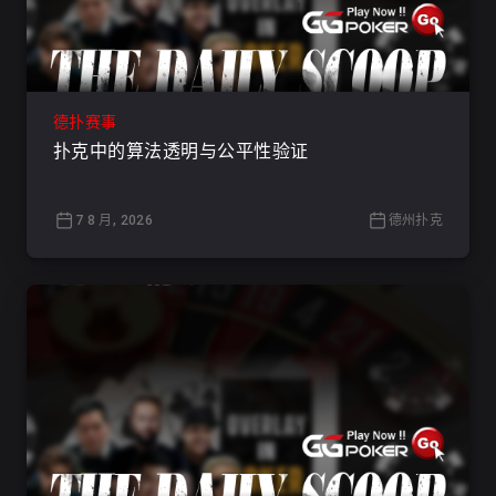
德扑赛事
扑克中的算法透明与公平性验证
7 8 月, 2026
德州扑克