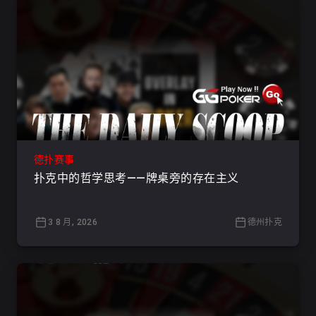
德扑赛事
扑克中的哲学思考——牌桌旁的存在主义
3 8 月, 2026
德州扑克