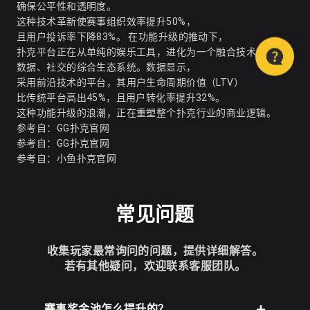
确保公平性和透明度。
这种技术革新使赛事组织效率提升50%，
且用户投诉率下降83%。 在功能升级的推动下，
扑克平台正在从单纯的娱乐工具，进化为一个融合技术、
数据、社交的综合生态系统。数据显示，
采用前沿技术的平台，其用户生命周期价值（LTV）
比传统平台高出45%，且用户转化率提升32%。
这种功能升级的浪潮，正在重塑整个扑克行业的商业逻辑。
参考自：
GG扑克官网
参考自：
GG扑克官网
参考自：
小鱼扑克官网
常见问题
收集玩家最常询问的问题，提供详细解答。
若有其他疑问，欢迎联系客服团队。
赛事奖金池怎么提升的？