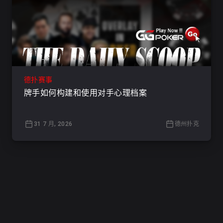
德扑赛事
牌手如何构建和使用对手心理档案
31 7 月, 2026
德州扑克