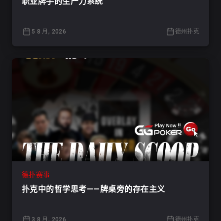
职业牌手的生产力系统
5 8 月, 2026
德州扑克
德扑赛事
扑克中的哲学思考——牌桌旁的存在主义
3 8 月, 2026
德州扑克