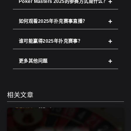
Poker Masters 2025的参赛方式是什么？
如何观看2025年扑克赛事直播？
谁可能赢得2025年扑克赛事？
更多其他问题
相关文章