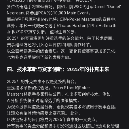
也为2025年的赛事增添了更多期待。 在2025年，
多位传奇选手将重返赛场。例如，前WSOP冠军Daniel "Daniel"
Negreanu将参加PCA的$10,000 Main Event，
而前WPT冠军Phil Ivey也将出现在Poker Masters的赛程中。
此外，年轻一代的天才选手如Isaac Haxton和Phil Hellmuth
Jr.也将争夺冠军头衔。 值得注意的是，
2025年的赛事将更加注重选手的综合能力。除了技术层面，
赛事组织方还将引入心理评估和团队协作环节，
以全面考察选手的综合素质。这一变化将使赛事更加多元化，
也为扑克选手提供了新的发展方向。
四、技术革新与赛事创新：2025年的扑克未来
2025年的扑克赛事不仅是竞技的舞台，
更是技术革新的试验场。PokerStars和Poker
Masters将携手多家科技公司，推出多项创新技术。例如，
AI分析系统将实时追踪选手的决策模式，
为观众提供深度数据分析；虚拟现实技术将被用于赛事直播，
让观众身临其境地感受比赛氛围。 此外，
区块链技术的应用将成为2025年赛事的一大亮点。
所有赛事的奖金分配和选手积分将通过区块链进行透明化管理