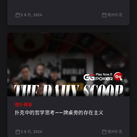
5 8 月, 2026
德州扑克
德扑赛事
扑克中的哲学思考——牌桌旁的存在主义
3 8 月, 2026
德州扑克