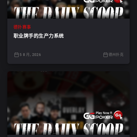
德扑赛事
职业牌手的生产力系统
5 8 月, 2026
德州扑克