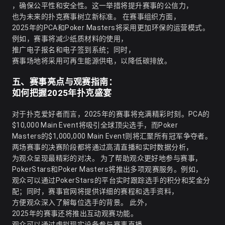
，确保公平性和安全性。这一举措将提升赛事的公信力，
也为未来的扑克赛事树立新标准。 在赛事组织方面，
2025年的PCA和Poker Masters将采用更加环保的运营模式。
例如，赛事将减少纸质材料的使用，
推广电子报名和电子签到系统；同时，
赛事场地将采用可再生能源供电，以降低碳排放。
五、赛事亮点与观赛指南：
如何把握2025年扑克盛宴
对于扑克爱好者而言，2025年的赛事将充满精彩时刻。PCA的
$10,000 Main Event将吸引全球顶尖选手，而Poker
Masters的$1,000,000 Main Event则将汇聚所有冠军争夺者。
两场赛事的决赛阶段都将通过高清直播和实时数据分析，
为观众呈现最精彩的对决。 为了帮助观众更好地参与赛事，
PokerStars
和Poker Masters将推出多项观赛服务。例如，
观众可以通过PokerStars的平台实时跟踪选手的积分和奖金分
配；同时，赛事官网将提供详细的赛程和选手资料，
方便观众深入了解每位选手的背景。 此外，
2025年的赛事还将推出互动观赛功能。
观众可以通过虚拟现实设备参与赛事直播，