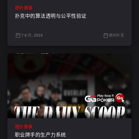
德扑赛事
扑克中的算法透明与公平性验证
7 8 月, 2026
德州扑克
德扑赛事
职业牌手的生产力系统