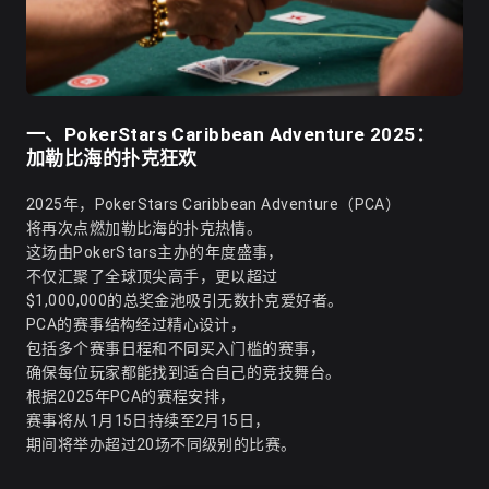
一、PokerStars Caribbean Adventure 2025：
加勒比海的扑克狂欢
2025年，PokerStars Caribbean Adventure（PCA）
将再次点燃加勒比海的扑克热情。
这场由PokerStars主办的年度盛事，
不仅汇聚了全球顶尖高手，更以超过
$1,000,000的总奖金池吸引无数扑克爱好者。
PCA的赛事结构经过精心设计，
包括多个赛事日程和不同买入门槛的赛事，
确保每位玩家都能找到适合自己的竞技舞台。
根据2025年PCA的赛程安排，
赛事将从1月15日持续至2月15日，
期间将举办超过20场不同级别的比赛。