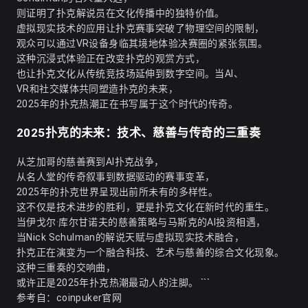
则证明了扑克解说员在文化传播中的独特价值。
虚拟现实技术的应用让扑克赛事突破了物理空间的限制，
观众可以通过VR设备身临其境地体验决赛圈的紧张氛围。
这种沉浸式体验正在改变扑克的观赏方式，
也让扑克文化从传统竞技场延伸到数字空间。当AI、
VR和社交媒体共同塑造扑克的未来，
2025年的扑克热潮正在书写属于这个时代的传奇。
2025扑克的未来：技术、慈善与传奇的三重奏
从芝加哥的慈善赛到AI扑克战争，
从名人堂的传奇叙事到数据驱动的赛事变革，
2025年的扑克世界呈现出前所未有的多样性。
这不仅是技术进步的胜利，更是扑克文化在新时代的重生。
当伊戈尔·库尔甘诺夫的慈善策略与马斯克的AI投资相遇，
当Nick Schulman的解说天赋与虚拟现实技术融合，
扑克正在演变为一个融合科技、艺术与慈善的综合文化现象。
这种三重奏的交响曲，
或许正是2025年扑克热潮最动人的注脚。 ```
参考自：
coinpuker官网