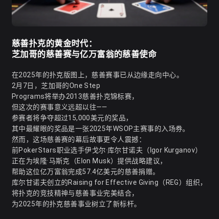
慈善扑克的黄金时代：
芝加哥的慈善赛与亿万富翁的慈善使命
在2025年的扑克版图上，慈善赛事已从边缘走向中心。
2月7日，芝加哥的One Step
Programs将举办2013慈善扑克锦标赛，
但这次的赛事意义远超以往——
参赛者将争夺超过15,000美元的奖品，
其中最耀眼的奖品是一张2025年WSOP主赛事的入场券。
然而，这场慈善赛的幕后故事更令人震撼：
前PokerStars职业选手伊戈尔·库尔甘诺夫（Igor Kurganov）
正在为埃隆·马斯克（Elon Musk）提供战略建议，
帮助这位亿万富翁完成57.4亿美元的慈善捐赠。
库尔甘诺夫创立的Raising for Effective Giving（REG）组织，
将扑克的竞技精神与慈善事业完美结合，
为2025年的扑克慈善事业树立了新标杆。