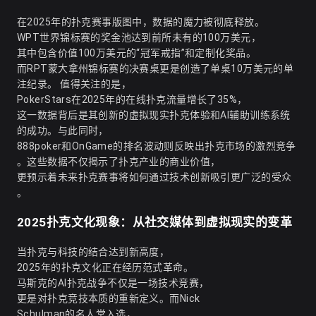
在2025年的扑克赛事版图中，数据的魔力被彻底释放。
WPT世界锦标赛的奖金池达到前所未有的100万美元，
其中包含价值100万美元的“冠军戒指”和定制化奖品。
而RPT蒙大拿州锦标赛的决赛桌更是创造了单桌10万美元的单
注纪录。 值得关注的是，
PokerStars在2025年的在线扑克流量增长了35%，
这一数据背后是其创新的虚拟现实扑克体验和AI辅助训练系统
的成功。与此同时，
888poker和OnGame的排名波动则反映出扑克市场的激烈竞争
。这些数据不仅揭示了扑克产业的商业价值，
更预示着未来扑克赛事将如何通过技术创新吸引更广泛的受众
。
2025扑克文化现象：从社交媒体到虚拟现实的变革
当扑克与科技的结合达到新高度，
2025年的
扑克
文化正在经历范式革命。
马斯克的AI扑克战争不仅是一场技术竞赛，
更是对扑克竞技本质的重新定义。而Nick
Schulman的名人堂入选，