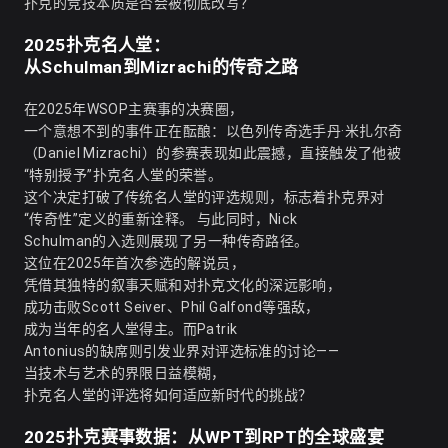
扑克的竞技本质是否会被彻底改写？
2025扑克名人堂：
从Schulman到Mizrachi的传奇之路
在2025年WSOP主赛事的决赛圈，
一个意想不到的事件正在酝酿：以色列传奇选手丹·米扎尔奇
（Daniel Mizrachi）的参赛表现如此震撼，直接触发了他被
“特别授予”扑克名人堂的荣誉。
这个决定打破了传统名人堂的评选规则，标志着扑克界对
“传奇性”定义的重新诠释。 与此同时，Nick
Schulman的入选则展现了另一种传奇路径。
这位在2025年首次参选的解说员，
凭借其独特的叙事天赋和对扑克文化的深远影响，
成功击败Scott Seiver、Phil Galfond等强敌，
成为当年的名人堂得主。而Patrik
Antonius的缺席则引发业界对评选标准的讨论——
当技术与艺术的界限日益模糊，
扑克名人堂的评选将如何适应新时代的挑战？
2025扑克赛事数据：从WPT到RPT的全球盛宴