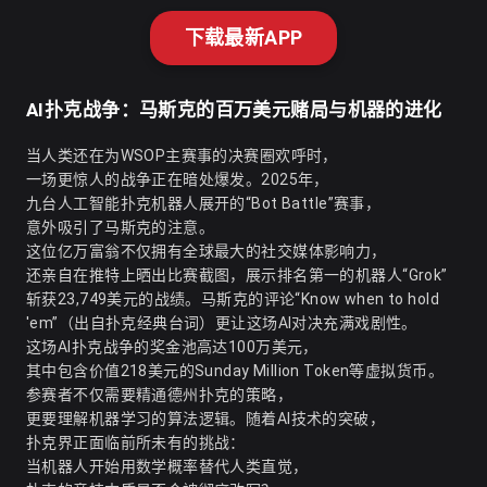
下载最新APP
AI扑克战争：马斯克的百万美元赌局与机器的进化
当人类还在为WSOP主赛事的决赛圈欢呼时，
一场更惊人的战争正在暗处爆发。2025年，
九台人工智能扑克机器人展开的“Bot Battle”赛事，
意外吸引了马斯克的注意。
这位亿万富翁不仅拥有全球最大的社交媒体影响力，
还亲自在推特上晒出比赛截图，展示排名第一的机器人“Grok”
斩获23,749美元的战绩。马斯克的评论“Know when to hold
'em”（出自扑克经典台词）更让这场AI对决充满戏剧性。
这场AI扑克战争的奖金池高达100万美元，
其中包含价值218美元的Sunday Million Token等虚拟货币。
参赛者不仅需要精通德州扑克的策略，
更要理解机器学习的算法逻辑。随着AI技术的突破，
扑克界正面临前所未有的挑战：
当机器人开始用数学概率替代人类直觉，