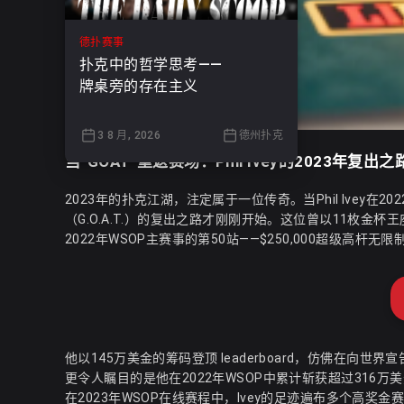
德扑赛事
扑克中的哲学思考——
牌桌旁的存在主义
3 8 月, 2026
德州扑克
当“GOAT”重返赛场：Phil Ivey的2023年复出之
2023年的扑克江湖，注定属于一位传奇。当Phil Ivey在2
（G.O.A.T.）的复出之路才刚刚开始。这位曾以11枚
2022年WSOP主赛事的第50站——$250,000超级高杆无
他以145万美金的筹码登顶 leaderboard，仿佛在向世界
更令人瞩目的是他在2022年WSOP中累计斩获超过316
在2023年WSOP在线赛程中，Ivey的足迹遍布多个高奖金赛