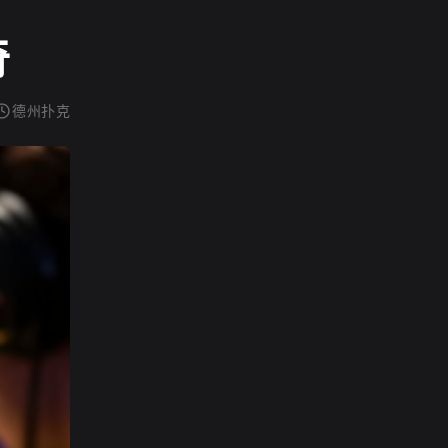
奇
德州扑克