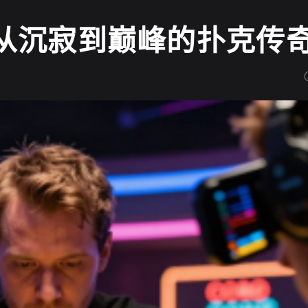
023：从沉寂到巅峰的扑克传