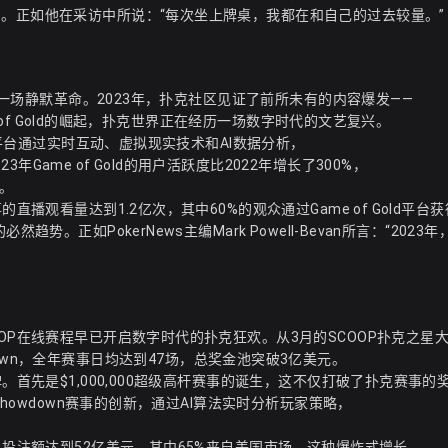
。正如他在采访中所说：“每次坐上牌桌，我都在和自己的过去较量。”
经历一场静默革命。2023年，扑克社区见证了前所未有的内容爆发——
me of Gold的崛起，扑克世界正在经历一场数字时代的文艺复兴。
这个平台通过实时互动、虚拟现实技术和AI数据分析，
ame of Gold的用户活跃度比2022年增长了300%，
。
直播观看量达到1.2亿次，其中60%的观众通过Game of Gold平台
。正如PokerNews主编Mark Powell-Bevan所言：“2023年
OP在线赛程早已开启数字时代的扑克狂欢。从3月的SCOOP扑克之星
 Showdown，全年赛事日均达到47场，总奖金池突破3亿美元。
。首先是$1,000,000超级高杆赛事的诞生，这不仅打破了扑克赛事的
Showdown赛事的创新，通过AI算法实时分析玩家策略，
总投注额达到52亿美元，其中65%来自美国市场。这种爆炸式增长，