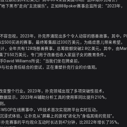
黑市”走向“主流娱乐”。正如888poker赛事总监所说：“2023年，
容忽视。2023年，扑克界涌现出多个令人动容的慈善故事。其中，Phi
。这场以$500买进的赛事，最终筹集超过330万美元，为癌症患儿带来希望。
计，全年共有128场慈善赛事，总筹款额突破2.8亿美元。其中，由Mar
扑克赛事筹集了550万美元，专门用于改善低收入家庭子女的教育条件。
id Williams所说：“当我们坐在牌桌前，
神与社会责任结合的尝试，正在重塑扑克行业的价值观。
悄然改变整个行业。2023年，扑克领域出现了多项突破性技术，
数据显示，2023年AI辅助分析工具的使用率同比提升210%，
则。
年WSOP在线赛事中，VR技术首次实现跨平台实时互动，
浸式体验，让扑克从“屏幕上的游戏”进化为“身临其境的竞技”。
扑克赛事的平均观众互动时长达到47分钟，比2022年增长了35%。