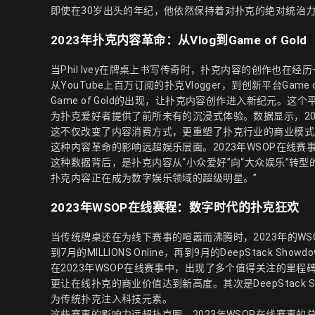
即使在30岁出头的年纪，他依然保持着对扑克的绝对统治力
2023年扑克内容革命：从Vlog到Game of Gold
当Phil Ivey在牌桌上书写传奇时，扑克内容的创作也在
从YouTube上百万订阅的扑克Vlogger，到创新平台Ga
Game of Gold的出现，让扑克内容创作进入新纪元。
为扑克爱好者提供了前所未有的沉浸式体验。数据显示，2023年G
这不仅改变了内容消费方式，更重塑了扑克行业的商业模式
这种内容革命的影响远超娱乐层面。2023年WSOP在线赛事的
这种数据背后，是扑克内容从“小众爱好”向“大众娱乐”转型的必然趋势
扑克内容正在成为数字娱乐领域的超级明星。”
2023年WSOP在线赛程：数字时代的扑克狂欢
当传统牌桌还在为线下赛事的喧嚣而沸腾时，2023年的WS
到7月的MILLIONS Online，再到9月的DeepStack
在2023年WSOP在线赛事中，出现了多个值得关注的里程碑
更让在线扑克的商业价值达到新高度。其次是DeepStack 
为传统扑克注入科技元素。
这些赛事的影响力远超扑克圈。2023年WSOP在线赛事的