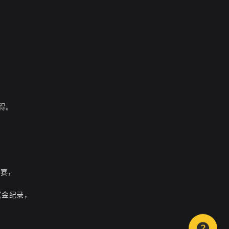
获得。
，
大赛，
奖金纪录，