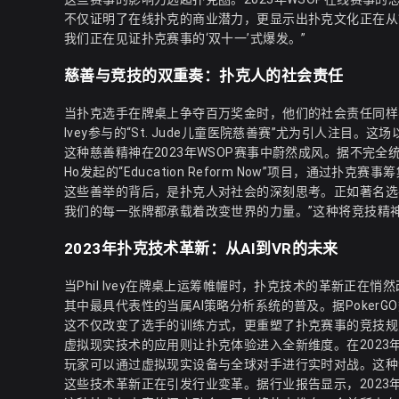
不仅证明了在线扑克的商业潜力，更显示出扑克文化正在从“地下
我们正在见证扑克赛事的‘双十一’式爆发。”
慈善与竞技的双重奏：扑克人的社会责任
当扑克选手在牌桌上争夺百万奖金时，他们的社会责任同样不
Ivey参与的“St. Jude儿童医院慈善赛”尤为引人注目
这种慈善精神在2023年WSOP赛事中蔚然成风。据不完全统
Ho发起的“Education Reform Now”项目，通过
这些善举的背后，是扑克人对社会的深刻思考。正如著名选手Dav
我们的每一张牌都承载着改变世界的力量。”这种将竞技精
2023年扑克技术革新：从AI到VR的未来
当Phil Ivey在牌桌上运筹帷幄时，扑克技术的革新正在
其中最具代表性的当属AI策略分析系统的普及。据PokerGO
这不仅改变了选手的训练方式，更重塑了扑克赛事的竞技规
虚拟现实技术的应用则让扑克体验进入全新维度。在2023
玩家可以通过虚拟现实设备与全球对手进行实时对战。这种沉
这些技术革新正在引发行业变革。据行业报告显示，2023年