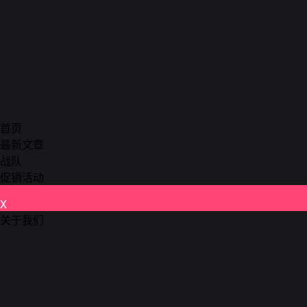
首页
最新文章
战队
促销活动
X
关于我们
德州扑克