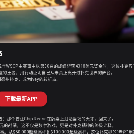
路
022年WSOP主赛事中以第30名的成绩斩获4318美元奖金时，这位扑克界“G
金杯王座的王者，用行动证明自己从未真正离开过扑克世界的舞台。
限制德州扑克，成为Ivey的转折点。
下载最新APP
宣告：那个曾让Chip Reese在牌桌上泪洒当场的天才，回来了。
万美元的战绩，这不仅是数字游戏，更是对扑克精神的终极诠释。
事。从$50,000超级高杆到$100,000超级高杆，这位扑克界的“老将”