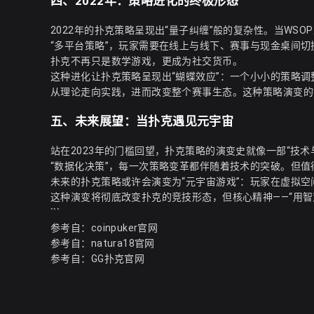
四、2022年：策略进化的终极形态
2022年的扑克策略呈现出“量子纠缠”般的复杂性。当WS
“多平台策略”，玩家需要在线上与线下、赛事与现金桌间切
扑克不再只是数学游戏，更成为社交货币。
这种进化让扑克策略呈现出“蝴蝶效应”：一个小小的策略调整
从理论走向实践，进而改变整个赛事生态。这种策略演变的
五、未来展望：当扑克遇见元宇宙
站在2023年的门槛回望，扑克策略的演变史就像一部“技术与人
“数据化决策”，每一次策略变革都伴随着技术的突破。但值
未来的扑克策略或许会演变为“元宇宙游戏”：玩家在虚拟空
这种演变将彻底改变扑克的竞技形态，但核心精神——“用智
```
参考自：
coinpuker官网
参考自：
natura18官网
参考自：
GG扑克官网