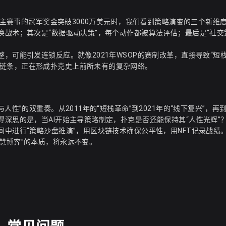
OP主赛事的冠军奖金突破3000万美元时，我们看到策略演变的三个新维
换战术；其次是“数据驱动决策”，每个动作都被算法评估；最后是“社交
，可能引发连锁反应。就像2021年WSOP的赛制改革，直接导致“短栈
链条，正在形成扑克史上前所未有的复杂网络。
性”的双重奏。从2011年的“短栈革命”到2021年的“线下复兴”，再到
得深思的是，当AI开始主导策略制定，扑克是否还能保持其“人性光辉”
间中进行“策略沙盘推演”，用区块链技术确保公平性，用NFT记录战绩
慧博弈”的本质，将永远不变。