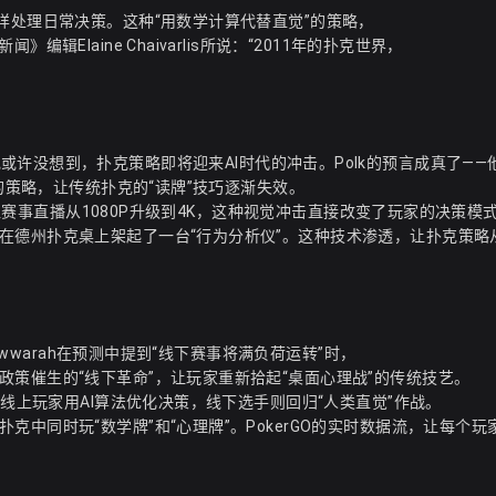
样处理日常决策。这种“用数学计算代替直觉”的策略，
Elaine Chaivarlis所说：“2011年的扑克世界，
目标”时，她或许没想到，扑克策略即将迎来AI时代的冲击。Polk的预言成真了—
”的策略，让传统扑克的“读牌”技巧逐渐失效。
出现让赛事直播从1080P升级到4K，这种视觉冲击直接改变了玩家的决策模
德州扑克桌上架起了一台“行为分析仪”。这种技术渗透，让扑克策略从
uwwarah在预测中提到“线下赛事将满负荷运转”时，
策催生的“线下革命”，让玩家重新拾起“桌面心理战”的传统技艺。
：线上玩家用AI算法优化决策，线下选手则回归“人类直觉”作战。
中同时玩“数学牌”和“心理牌”。PokerGO的实时数据流，让每个玩