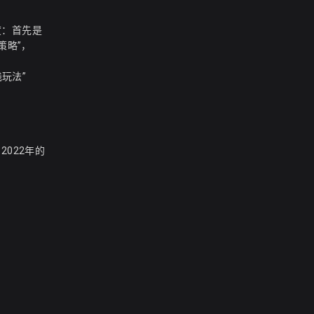
度：首先是
策略”，
玩法”
2022年的
？
。