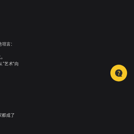
—他坦言：
式。
“艺术”向
家都成了