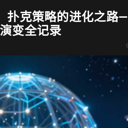
s到AI：扑克策略的进化之路
策略演变全记录