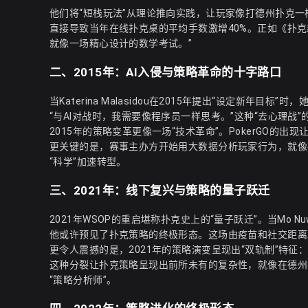
他们将“短栈玩法”从理论推向实践，让玩家像打德州扑克一
直接导致当年在线扑克桌的平均手数激增40%。正如《扑克新闻》编辑
就像一场精心设计的数学考试。”
二、2015年：AI入侵与策略革命的十字路口
当Katerina Malasidou在2015年提出“设定新年
“与AI对战时，我需要像程序员一样思考。”这种“去心理战
2015年的策略变革更像一场“技术革命”。PokerGO的
更关键的是，赛事主办方开始用大数据分析玩家行为，就像在
“科学”加速转型。
三、2021年：线下复兴与策略的量子跃迁
2021年WSOP的重启堪称扑克史上的“量子跃迁”。当Mo N
他或许预见了扑克策略的终极形态。这场由疫苗和社交距离政
更令人震撼的是，2021年的策略演变呈现出“双轨制”特征
这种分裂让扑克策略呈现出前所未有的复杂性，就像在德州扑克
“策略分析师”。