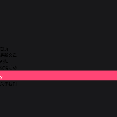
首页
最新文章
战队
促销活动
X
关于我们
德州扑克