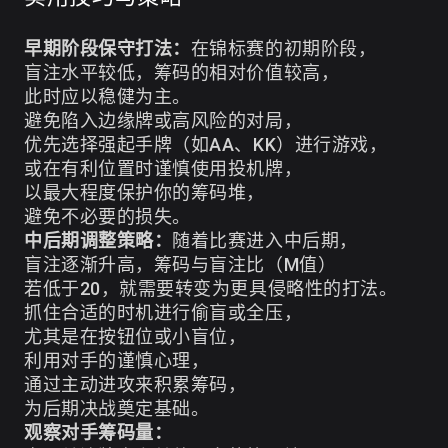
早期阶段保守打法：
在锦标赛的初期阶段，
盲注水平较低，筹码的相对价值较高，
此时应以稳健为主。
避免陷入边缘牌或高风险的对局，
优先选择强起手牌（如AA、KK）进行游戏，
或在有利位置时谨慎使用投机牌，
以最大程度保护你的筹码堆，
避免不必要的损失。
中后期调整策略：
随着比赛进入中后期，
盲注逐渐升高，筹码与盲注比（M值）
若低于20，就需要转变为更具侵略性的打法。
抓住合适的时机进行偷盲或全压，
尤其是在按钮位或小盲位，
利用对手的谨慎心理，
通过主动进攻来积累筹码，
为后期决战奠定基础。
观察对手筹码量：