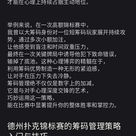
才能在心理上持续占据主动地位。
举例来说，在一次高额锦标赛中，
我曾以大筹码身份对一位短筹码玩家展开持续攻
势，通过多次小额加注，
让他感受到盲注和时间双重压力，
最终在一次关键牌局中诱导他犯下致命错误，
输掉了底池。这种心理博弈的精髓在于，
利用筹码优势制造一种无形的紧迫感，
让对手在压力下失去冷静。
筹码管理绝不仅仅是数字上的加减，
它是与对手心理深度交锋的艺术，
巧妙运用这一策略，
能在比赛中显著提升你的整体胜率和掌控力。
德州扑克锦标赛的筹码管理策略