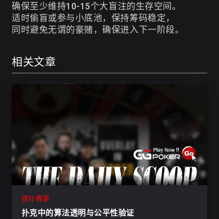
确保至少维持10-15个大盲注的生存空间。
适时偷盲或参与小底池，保持筹码稳定，
同时避免无谓的豪赌，确保进入下一阶段。
相关文章
德扑赛事
扑克中的算法透明与公平性验证