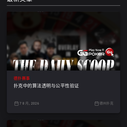
德扑赛事
扑克中的算法透明与公平性验证
7 8 月, 2026
德州扑克