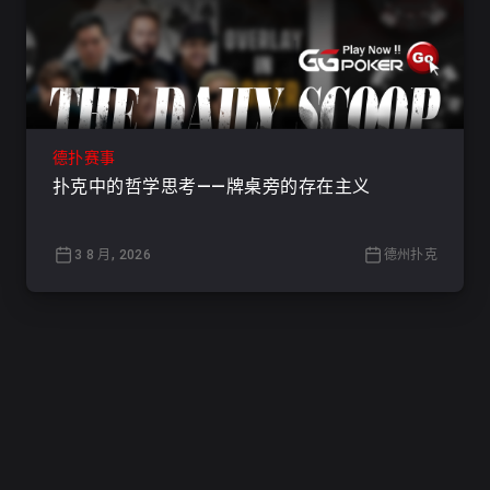
德扑赛事
扑克中的哲学思考——牌桌旁的存在主义
3 8 月, 2026
德州扑克