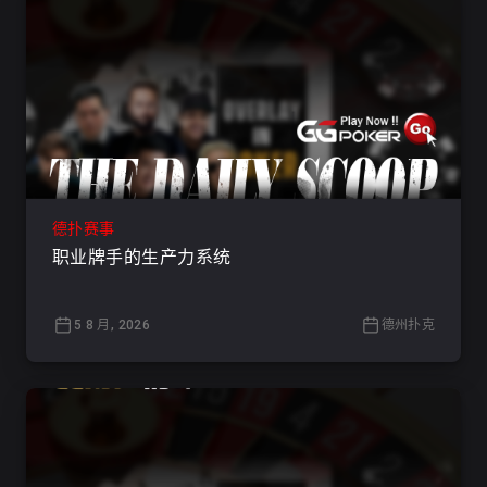
德扑赛事
职业牌手的生产力系统
5 8 月, 2026
德州扑克