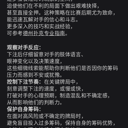
迫使他们在不利的局面下做出艰难抉择，
甚至直接全押。这种策略在比赛后期尤为致命，
能迅速瓦解对手的信心和斗志。
更多深入的技巧和实战经验，
可参考
德州扑克专业指南
。
观察对手反应：
下注后仔细留意对手的肢体语言、
眼神变化以及决策速度，
这些细微线索能帮助你判断他们是否因你的筹码
压力而感到不安或犹豫。
控制下注节奏：
在关键牌局中，
刻意调整下注的速度，或慢或快，
打破对手的心理预期，制造混乱和不确定感，
从而影响他们的判断力。
保护自身筹码：
在面对高风险或不确定的牌局时，
避免盲目投入过多筹码，保持自身的筹码优势，