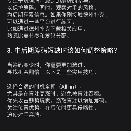
专注于玩强牌，减少边缘牌的参与，
以保护筹码。同时，观察对手的风格，
为后期积累信息。如果你刚接触德州扑克，
可以通过一些平台进行练习，
比如通过德州扑克下载相关应用，
熟悉比赛节奏和筹码分配。
3. 中后期筹码短缺时该如何调整策略？
当筹码变少时，你需要更加激进，
寻找机会翻倍。以下是一些实用技巧：
选择合适的时机全押（All-in），
尤其是在盲注高涨时，避免被盲注吞噬。
优先攻击弱势玩家，窃取盲注以增加筹码。
关注位置优势，在后位时更具侵略性，
迫使对手弃牌。