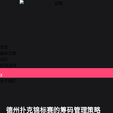
首页
最新文章
战队
促销活动
X
关于我们
德州扑克
德州扑克锦标赛的筹码管理策略