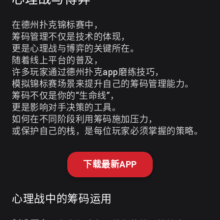
在德州扑克锦标赛中，
筹码管理不仅是技术的体现，
更是心理战与博弈的关键所在。
随着线上平台的普及，
许多玩家通过德州扑克app磨练技巧，
模拟锦标赛场景来提升自己的筹码管理能力。
筹码不仅是你的“生命线”，
更是影响对手决策的工具。
如何在不同阶段利用筹码施加压力，
或保护自己的栈，是每位玩家必须掌握的策略。
下载最新APP
心理战中的筹码运用