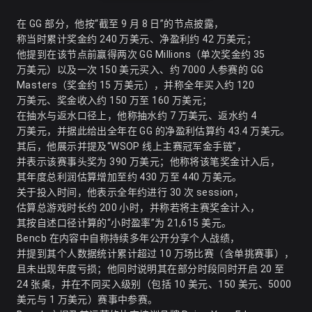
在 GG 部分，他按“截至 9 月 8 日”的节点披露，
称当时累计奖金约 240 万美元、净盈利约 42 万美元；
他提到在该节点前赢得两次 GG Millions（单次奖金约 35
万美元）以及一次 150 美元买入、约 7000 人参赛的 GG
Masters（奖金约 15 万美元），并称全年买入约 120
万美元、奖金收入约 150 万至 160 万美元；
在抽水与返水口径上，他称抽水约 7 万美元、返水约 4
万美元，并据此给出全年在 GG 的净盈利估算约 43.4 万美元。
其后，他展示并提及“WSOP 线上主赛冠军金手链”，
并表示该赛事头奖为 390 万美元；他称将该笔奖金计入后，
其年度总利润估算增加至约 430 万至 440 万美元。
关于投入时间，他表示全年约进行 30 次 session，
估算总游戏时长约 200 小时，并称若将主赛奖金计入，
其按自述口径计算的“小时盈率”为 21,615 美元。
Bencb 在内容中自称持续多年公开分享个人战绩，
并提到其个人数据统计累计超过 10 万场比赛（含单挑赛事），
且未出现年度亏损；他同时说明其在部分时段同时开启 20 至
24 张桌，并在不同买入级别（包括 10 美元、150 美元、5000
美元与 1 万美元）赛事中参赛。