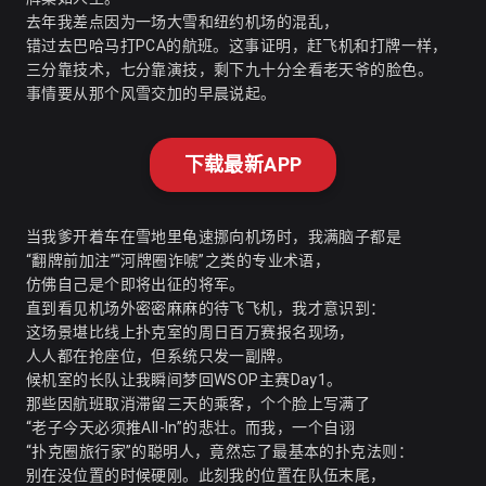
去年我差点因为一场大雪和纽约机场的混乱，
错过去巴哈马打PCA的航班。这事证明，赶飞机和打牌一样，
三分靠技术，七分靠演技，剩下九十分全看老天爷的脸色。
事情要从那个风雪交加的早晨说起。
下载最新APP
当我爹开着车在雪地里龟速挪向机场时，我满脑子都是
“翻牌前加注”“河牌圈诈唬”之类的专业术语，
仿佛自己是个即将出征的将军。
直到看见机场外密密麻麻的待飞飞机，我才意识到：
这场景堪比线上扑克室的周日百万赛报名现场，
人人都在抢座位，但系统只发一副牌。
候机室的长队让我瞬间梦回WSOP主赛Day1。
那些因航班取消滞留三天的乘客，个个脸上写满了
“老子今天必须推All-In”的悲壮。而我，一个自诩
“扑克圈旅行家”的聪明人，竟然忘了最基本的扑克法则：
别在没位置的时候硬刚。此刻我的位置在队伍末尾，