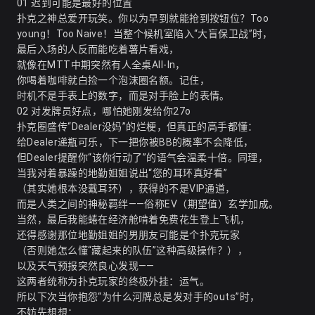
01 迟到可能是最好的位置
扑克之神总爱开玩笑。你以为早到就能抢到按钮位？Too
young！Too Naive！当整个候机室陷入“大盲保卫战”时，
最后入场的人反而能吃着薯片看戏，
就像在MTT中期突然有人全桌All-In，
你喝着咖啡就白捡一个泡沫圈名额。记住，
时机不是手表上的数字，而是对手脸上的表情。
02 对发牌员好点，哪怕她刚发给你27o
扑克圈盛传“Dealer没妈”的烂梗，但真正的高手都懂：
给Dealer递瓶可乐，下一把你被BB的概率不会降低，
但Dealer提醒你“该你行动了”的语气会温柔十倍。同理，
当我对着暴躁的地勤姐姐说出“您的耳环真好看”
（其实她根本没戴耳环），获得的不是VIP通道，
而是人类之间的神秘羁绊——俗称EV（期望值）玄学加成。
当然，最后我能蜷在经济舱啃着免费花生登上飞机，
还得感谢那位地勤姐姐的男朋友可能是个扑克玩家
（否则她怎么懂“藏起来的队伍”这种高级操作？），
以及天气预报突然良心发现——
这两者统称为扑克玩家的终极外挂：运气。
所以下次当你抱怨“为什么河牌总是发对手的outs”时，
不妨先想想：