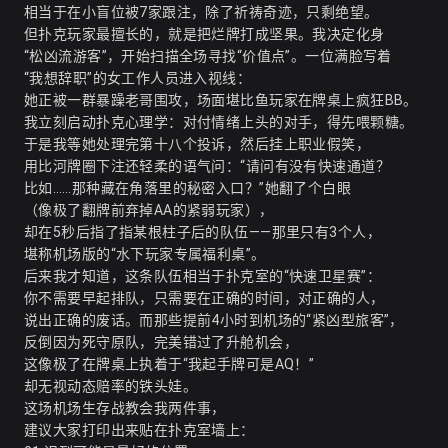
相当于在小盲位被7家跟注，除了祈祷奇迹，只剩绝望。
但扑克玩家最擅长的，就是把烂牌打成坚果。我决定化身
“松凶流游客”，开始扫描全场寻找“价值点”。一位满脸写着
“我想辞职”的女工作人员进入视线：
她正被一群暴躁老哥围攻，场面堪比鱼玩家在牌桌上疯狂BB。
我立刻启动扑克心理学：对付情绪上头的对手，得先喂颗糖。
于是我等她处理完第十八个投诉，然后挂上职业假笑，
用比河牌圈下注还轻柔的语气问：“请问有没有快速通道？
比如……那种藏在角落里的秘密入口？”她翻了个白眼
（像极了翻牌前弃掉AA的紧弱玩家），
却在5秒后指了指某根柱子后的队伍——那里只有3个人，
堪称机场版的“水下玩家专属福利桌”。
后来我才知道，这条队伍相当于扑克室的“快速卫星赛”：
你不需要早起排队，只需要在正确的时间，对正确的人，
说出正确的废话。而那些提前4小时到机场的“紧凶型旅客”，
反倒因为死守原队，完美错过了升舱机会，
这像极了在牌桌上执着于“我起手牌可是AQ！”
却无视动态赔率的铁头娃。
这场机场生存战教会我两件事，
建议大家打印出来贴在扑克室墙上：