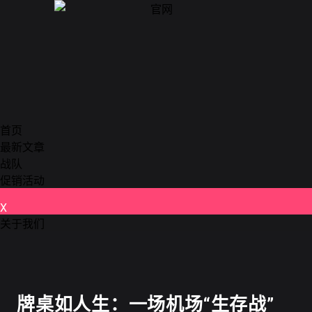
首页
最新文章
战队
促销活动
X
关于我们
德州扑克
牌桌如人生：一场机场“生存战”