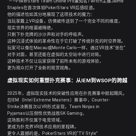
”——PokerStars Team Online Pro兼知名Twitch主播Jaime
Staples在首次体验PokerStars VR后感叹道。
他的描述恰如其分地展现了这项技术的魔力：
当玩家戴上VR设备，仿佛被传送到了一个完全不同的维度，
现实世界的喧嚣被隔绝，
只剩下扑克牌的沙沙声和对手的呼吸声。
这种沉浸式体验的革命性在于它打破了传统扑克的时空界限。
玩家可以像在Macau或Monte Carlo一样，通过VR技术“坐在”
对手对面，甚至还能在虚拟的太空站中进行对局。
这种技术不仅让玩家获得了前所未有的游戏体验，
更为观众打开了全新的观赏视角。
虚拟现实如何重塑扑克赛事：从IEM到WSOP的跨越
2025年，虚拟现实技术的突破性应用在扑克赛事中掀起飓风。
在IEM（Intel Extreme Masters）赛事中，Counter-
Strike决赛首次以VR形式呈现，Team Ninjas in
Pyjamas以压倒性优势战胜SK Gaming，
这场胜利不仅属于电竞领域，
更成为扑克界VR技术应用的里程碑。
更令人震撼的是，PokerStars VR的“TV Style”