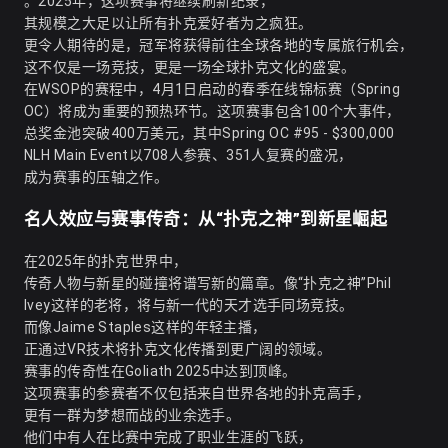
。2025年，这项赛事将继续刷新纪录，
其规模之大足以让所有扑克爱好者为之疯狂。
更令人期待的是，冠军将获得前往全球各地的专属旅行机会，
这不仅是一场竞技，更是一场全球扑克文化的盛宴。
在WSOP的赛程中，4月1日启动的春季在线锦标赛（Spring
OC）将成为重要的预热环节。这项赛事包含100个大事件，
总奖金池突破400万美元，其中Spring OC #95 - $300,000
NLH Main Event以708人参赛、351人复赛的盛况，
成为赛事的压轴之作。
名人效应与赛事传奇：从“扑克之神”到新星崛起
在2025年的扑克世界中，
传奇人物与新星的碰撞将谱写新的篇章。像“扑克之神”Phil
Ivey这样的老将，将与新一代的天才选手同场竞技。
而像Jaime Staples这样的年轻主播，
正通过VR技术将扑克文化传播到更广阔的领域。
赛事的传奇性在Goliath 2025中达到顶峰。
这项赛事的参赛者不仅包括来自世界各地的扑克高手，
更有一群为梦想而战的业余选手。
他们中有人在比赛中完成了职业生涯的飞跃，