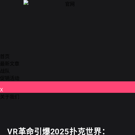
首页
最新文章
战队
促销活动
X
关于我们
德州扑克
VR革命引爆2025扑克世界：