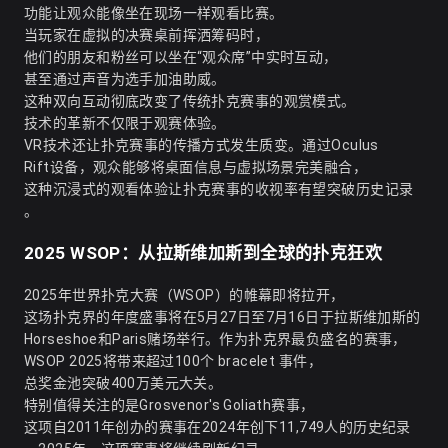
功能让观众能像坐在现场一样观看比赛。
当玩家在虚拟的决赛桌前挥洒筹码时，
他们的朋友和粉丝可以坐在“观众席”中实时互动，
甚至通过声音为选手加油助威。
这种双向互动彻底改变了传统扑克赛事的观赏模式。
技术的革新不仅限于观赛体验。
VR技术还让扑克赛事的传播方式发生质变。通过Oculus
Rift设备，观众能够将桌面信息与虚拟场景完美融合，
这种沉浸式的观看体验让扑克赛事的收视率有望突破历史记录
。
2025 WSOP：从拉斯维加斯到全球的扑克狂欢
2025年世界扑克大赛（WSOP）的帷幕即将拉开，
这场扑克界的年度盛事将在5月27日至7月16日于拉斯维加斯的
Horseshoe和Paris赌场举行。作为扑克界最负盛名的赛事，
WSOP 2025将带来超过100个 bracelet 事件，
总奖金池突破400万美元大关。
特别值得关注的是Grosvenor's Goliath赛事，
这项自2011年创办的赛事在2024年创下11,749人的历史纪录