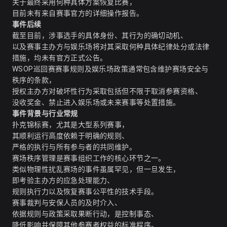
关于最终采用何种具体方案恢复比赛，
目前未有来自赛事官方的详细操作报告。
事件后续
截至目前，涉事选手的具体身份、其行为的确切动机、
以及赛事主办方与娱乐场将对其采取何种具体纪律处分或法律
措施，均未有官方正式公告。
WSOP巡回赛赛事规则及娱乐场政策通常包含维护赛场安全与
秩序的条款，
授权主办方对破坏性行为采取包括但不限于取消参赛资格、
没收奖金、禁止进入娱乐场或未来赛事等处置措施。
事件背景与行业常规
扑克锦标赛，尤其是大型系列赛事，
其顺利运行高度依赖于明确的规则、
严格的执行与所有参与者的共同维护。
赛场秩序管理是赛事组织工作的核心环节之一。
类似物理性扰乱赛场的事件虽属罕见，但一旦发生，
即考验主办方的应急处理能力、
规则执行力以及恢复赛事公平性的技术手段。
赛事裁判与安保人员的及时介入、
依据规则与政策采取果断行动，是控制事态、
降低影响并保障其他参赛者权益的标准程序。