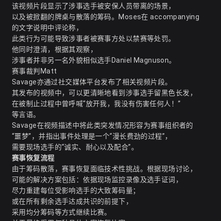
该视频片段显示了涉事选手被安保人员带离的场景，
以及被掀翻的牌桌与散落的筹码。Moses在 accompanying
的文字说明中评论称，
此类行为可能导致涉事者被赛事方处以禁赛等处罚。
他同时澄清，根据其观察，
涉事者并非另一名外貌相似选手Daniel Magnuson。
赛事裁判Matt
Savage亦通过社交媒体平台发布了相关视频片段。
其发布的视频中，可以更清晰地看到涉事选手留黑色长发，
在被制止过程中曾呼喊“放开我，我没有伤害任何人！”
等言语。
Savage在视频描述中将此类突发情况形容为赛事组织者的
“噩梦”，并指出事件处理是一个“漫长费劲的过程”，
需要现场选手的“诚实、耐心以及配合”。
赛事恢复流程
由于筹码散落，赛事恢复面临技术性挑战。根据现场讨论，
可能的解决方案包括：依据现场监控录像及选手证词，
尽力重建每位受影响选手的大致筹码量；
或在所有剩余选手达成共识的前提下，
采用均分筹码等方式继续比赛。