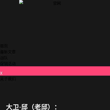
首页
最新文章
战队
促销活动
X
关于我们
德州扑克
大卫·邱（老邱）：