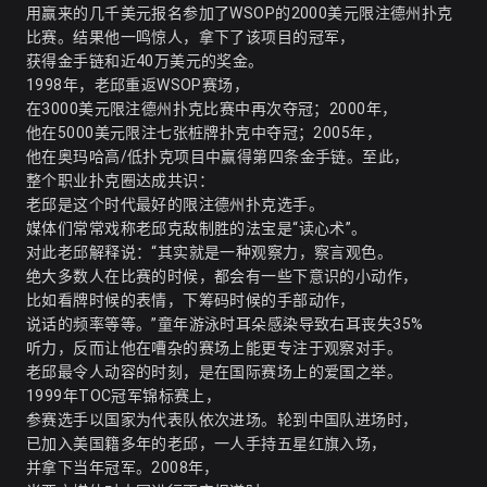
用赢来的几千美元报名参加了WSOP的2000美元限注德州扑克
比赛。结果他一鸣惊人，拿下了该项目的冠军，
获得金手链和近40万美元的奖金
。
1998年，老邱重返WSOP赛场，
在3000美元限注德州扑克比赛中再次夺冠；2000年，
他在5000美元限注七张桩牌扑克中夺冠；2005年，
他在奥玛哈高/低扑克项目中赢得第四条金手链
。至此，
整个职业扑克圈达成共识：
老邱是这个时代最好的限注德州扑克选手
。
媒体们常常戏称老邱克敌制胜的法宝是“读心术”。
对此老邱解释说：“其实就是一种观察力，察言观色。
绝大多数人在比赛的时候，都会有一些下意识的小动作，
比如看牌时候的表情，下筹码时候的手部动作，
说话的频率等等。”
童年游泳时耳朵感染导致右耳丧失35%
听力，反而让他在嘈杂的赛场上能更专注于观察对手
。
老邱最令人动容的时刻，是在国际赛场上的爱国之举。
1999年TOC冠军锦标赛上，
参赛选手以国家为代表队依次进场。轮到中国队进场时，
已加入美国籍多年的老邱，一人手持五星红旗入场，
并拿下当年冠军
。2008年，