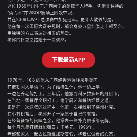
这位1960年出生于广西南宁的美籍华人牌手，凭借其独特的
“读心术”在WSOP赛场上四次夺冠，
并在2008年WPT总决赛中加冕冠军
。更令人敬佩的是，
他在每一次国际大赛夺冠时，都会身披五星红旗走上领奖台，
用独特的方式表达对祖国的热爱
。
老邱的扑克之路始于一次偶然。
下载最新APP
1978年，18岁的他从广西经香港辗转来到美国，
在俄勒冈大学读书。为了维持生计，他一边上学，
一边在养老院打工。三年后，他搬到科罗拉多州的丹佛市，
在当地一家餐厅全职打工，偷学厨艺和餐馆经营之道
。
正是在一次送餐的过程中，他第一次接触到了德州扑克
。
在小有积蓄后，老邱开了一家属于自己的餐馆。
在经营餐馆的闲暇之余，他常去一些扑克俱乐部玩牌，
每个月光靠打牌就能赚四五千美元
。1996年，
老邱和家人一起去拉斯维加斯度假，抱着试试看的心态，