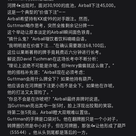
河牌4♦出现时，面对30,900的底池，Airball下注45,000。
这是一个典型的“价值下注”——
Airball希望持有KX或99的对手跟注。然而，
Guttman略作思考，突然全推剩余记分牌——
这个举动让原本淡定的Airball瞬间面色铁青。
“搞什么鬼？”Airball啜饮着饮料喃喃自语，
“我明明是在价值下注……”在确认需要跟注68,100后，
这位以果断著称的牌手竟耗费近六分钟进行长考。
解说员David Tuchman在这场长考中不断分析：
“理论上这绝不可能是诈唬，但Henry偏偏就这么做了。”
他的搭档补充道：“Airball现在必须考虑：
Guttman会用什么牌全下？如果他持有葫芦，
他应该会在河牌圈下注更小而不是全下。如果他在诈唬，
他的打法又太冒险了。”
“你总不会是在诈唬吧？”Airball最终弃牌时说道。
当Guttman亮出其中一张5时，脸上浮现出狡黠的笑容。
待第二张5亮出，Airball瞪大双眼难以置信。
Guttman的手牌是口袋对5。他在翻牌圈只是一个小对子，
转牌圈仍然是中小对子，但在河牌圈，那张4♦让他形成了葫芦
（55544）。他从头到尾都是落后的一方，