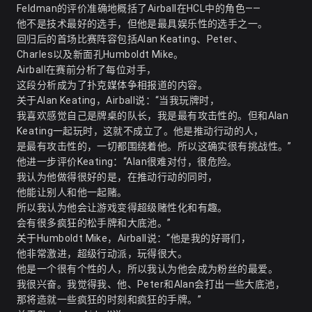
Feldman的评价准确地概括了Airball在HCL中的角色——
他不是技术最好的选手，但他是最具娱乐性的选手之一。
回归后的首场比赛阵容包括Alan Keating、Peter、
Charles以及新面孔Humboldt Mike。
Airball在赛前分析了每位对手，
这段分析成为了扑克媒体争相报道的内容。
关于Alan Keating，Airball说：“当我玩牌时，
我喜欢感觉自己是牌桌的队长，我是最有攻击性的。但和Alan
Keating一起玩时，这就不成立了。他是推动行动的人，
是最有攻击性的，一切都围绕着他。所以这确实很有挑战性。”
他进一步评价Keating：“Alan很难对付，很危险。
我认为他做得很好的是，在推动行动的同时，
他能让别人和他一起赌。
所以我认为他会让游戏变得超级赌性化和有趣。
会有很多疯狂的松手牌和大底池。”
关于Humboldt Mike，Airball说：“他是我的好哥们，
他非常激进，超级行动派，玩得很大。
他是一个很有个性的人，所以我认为他会成为粉丝的最爱。
我很兴奋。我觉得我、他、Peter和Alan会打出一些大底池，
那将造就一些疯狂的时刻和疯狂的手牌。”