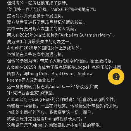
但河牌的一张牌让他完成了逆转。
“给我补一百万记分牌。”Airball的回应掷地有声。
这场对决并未止步于单局胜负，
双方随后又进行了两场巨额记分牌的较量，
其中一局更出现六次加注的惊人场面。
两人在2025年的交锋被称为“Airball vs Guttman rivalry”，
成为HCL年度最受关注的对决之一。
Airball在2025年的回归总体上是成功的。
虽然他在某些场次中遭遇亏损，
但他的参赛为HCL带来了大量的观众和话题。更重要的是，
Airball在2025年底成为了得克萨斯州Lodge扑克俱乐部的共同
所有人，与Doug Polk、Brad Owen、Andrew
Neeme等人成为商业伙伴。
这一身份的转变标志着Airball从一名“争议选手”向
“扑克行业企业家”的转型。
Airball谈到与Doug Polk的合作时说：“我喜欢Doug的个性，
他和我一样健谈，一直在开玩笑。他能接受针锋相对的调侃，
也能给出同样的回应，我很享受这一切。而且，
我学会玩扑克就是看Doug的视频长大的。”
这番话显示了Airball的幽默感和对扑克前辈的尊重。