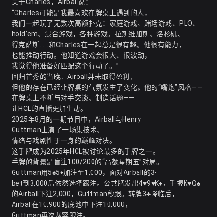
关于Charles，Airball说：
“Charles可能是我最喜欢在牌桌上遇到的人，
我们一起玩了无数次高额扑克：家庭游戏、赌场游戏、PLO、
hold’em、混合游戏，各种游戏。拉斯维加斯、洛杉矶、
得克萨斯……和Charles在一起总是很有趣。他很有能力，
也能推动行动。他知道游戏会很大、很波动，
我觉得他准备好匹配这个行动了。”
回归首秀的当晚，Airball并未取得盈利，
但他的存在已经让牌桌的气氛发生了变化。他的“嘴炮”风格——
在牌桌上不断与对手交谈、制造话题——
让HCL的直播更加生动。
2025年8月的一期节目中，Airball与Henry
Guttman上演了一场集技术、
情绪与戏剧性于一身的巅峰对决。
这手牌成为2025年HCL被讨论最多的手牌之一。
手牌的背景是盲注100/200的“高额星期五”对局。
Guttman用5♠5♦加注至1,000，面对Airball的3-
bet到3,000后依然选择跟注。公共牌发出4♥9♥K♦，手握K♥Q♠
的Airball下注2,000，Guttman秒跟。转牌3♣降临后，
Airball在10,900的底池中下注10,000，
Guttman再次从容跟注。