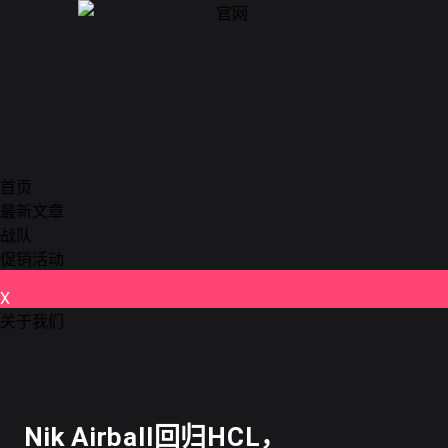
首页
最新文章
战队
促销活动
X
关于我们
德州扑克
Nik Airball回归HCL，