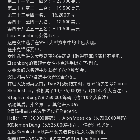
第二十一至二十四名：– 23,700美元
第二十五至三十二名：– 19,500美元
第三十三至四十名：– 16,200美元
第四十一至四十八名：– 13,600美元
第四十九至五十五名：– 11,500美元
Lara Eisenberg获得亚军，
这是女性选手在WPT大型赛事中的出色表现。
在扑克锦标赛中，
女性选手进入大型赛事的决赛桌并取得亚军成绩并不常见，
Eisenberg的表现为女性扑克选手树立了榜样。
决赛桌的六名选手均获得了六位数奖金，
奖励圈共677名选手获得奖金分配
。
在进入决赛桌之前，Day 2比赛结束时，筹码领先者是Giorgii
Skhulukhiia，他积累了10,675,000筹码（约142个大盲注）
。
Stephen Song以8,250,000筹码（约110个大盲注）
紧随其后，排名第二
。其他进入Day
2筹码榜前五的选手还包括Frederic
Heller（7,150,000筹码）、Alon Messica（6,700,000筹码）
和Clemen Dang（5,525,000筹码）。值得注意的是，
虽然Skhulukhiia以筹码领先者身份进入决赛阶段，
但最终夺冠的是筹码排名第二的Stephen Song——