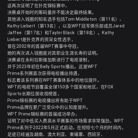
这再次证明了在扑克锦标赛中，
决赛桌开始时的筹码量并不能决定最终结果。
其他进入钱圈的知名选手包括Tom Middleton（第11名）、
Kathy Liebert（第13名），以及WPT冠军俱乐部成员Jared
Jaffee（第17名）和Taylor Black（第18名）
。Kathy
Liebert是扑克界的资深女性选手，
曾在2002年的首届WPT赛事中夺冠，
她的再次进入钱圈是对其职业生涯长寿的证明。
决赛桌在永利拉斯维加斯进行了电视录制，
并于2023年初在Bally Sports播出
。这是WPT
Prime系列赛首次获得电视播出待遇，
标志着该系列赛在WPT赛事体系中的地位提升。
WPT的电视节目覆盖全球150多个国家和地区，在FOX
Sports长期位居收视榜首，
Prime锦标赛的电视播出将有助于WPT
Prime品牌在更广泛受众中的认知度提升。
WPT Prime锦标赛的首届成功举办，
证明了对中低买入费高水平赛事的市场需求非常强劲。WPT
Prime系列于2022年5月正式启动，在短短七个月的时间内，
足迹已经遍及越南、澳大利亚、柬埔寨、西班牙、