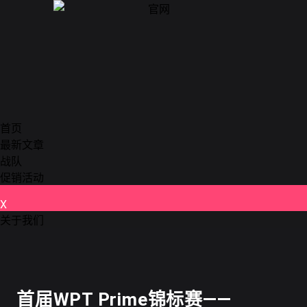
首页
最新文章
战队
促销活动
X
关于我们
德州扑克
首届WPT Prime锦标赛——