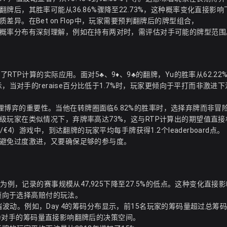
后，其胜率可能从36.86%骤降至22.73%，这种概率变化直接影响
异。在Bet on Flop中，玩家需要预判翻牌后的牌型组合，
概率分布有深刻理解，例如在持有两对时，需评估对手可能的牌型范围
的策略展示了RTP计算的实际应用。面对5♣、9♦、9♣的翻牌，Yu的胜率从62.22
，当对手的reraise百分比低于1.7%时，玩家更倾向于平打而非激进下
t中的表现揭示了心理博弈的重要性。当他在转牌圈面临6.82%的胜率时，选择弃牌而非
级玩家在类似情况下，弃牌率高达73%，这与RTP计算出的期望值直接
4）游戏中，到达翻牌的玩家平均每手牌获得1.2个leaderboard点。
避免过度激进，又要确保足够的参与度。
例，记录的赛事规模从47,925下降至27.5%的低点。这种变化直接影
更倾向于选择高赔付的玩法。
现极端波动。例如，Day 4的筹码分布显示，前15名玩家的筹码量超过总筹码
，因为对手的筹码量直接影响翻牌后的决策空间。