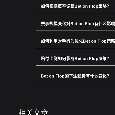
如何根据概率调整Bet on Flop策略？
赛事规模变化对Bet on Flop有什么影
如何利用对手行为优化Bet on Flop策
赔付比例如何影响Bet on Flop决策？
Bet on Flop的下注趋势有什么变化？
相关文章