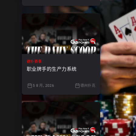
德扑赛事
职业牌手的生产力系统
5 8 月, 2026
德州扑克