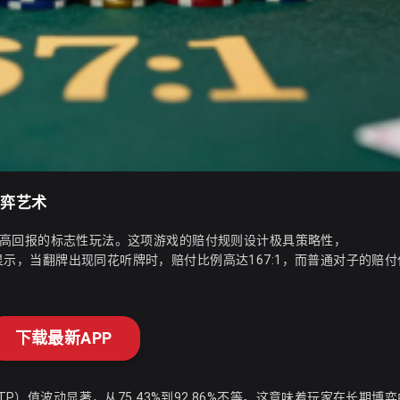
博弈艺术
为高风险高回报的标志性玩法。这项游戏的赔付规则设计极具策略性，
据显示，当翻牌出现同花听牌时，赔付比例高达167:1，而普通对子的赔付仅0
下载最新APP
layer（RTP）值波动显著，从75.43%到92.86%不等。这意味着玩家在长期博